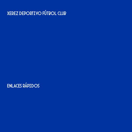
Xerez Deportivo Fútbol Club
Avenida Alcalde Jesús Mantaras, 1;
local 2-3, 11405 Jerez de la Frontera
956 11 22 32
info@xerezdfc.com
Enlaces rápidos
La tienda del Xerez
¡Hazte socio/a!
¡Hazte voluntario/a!
Contacto