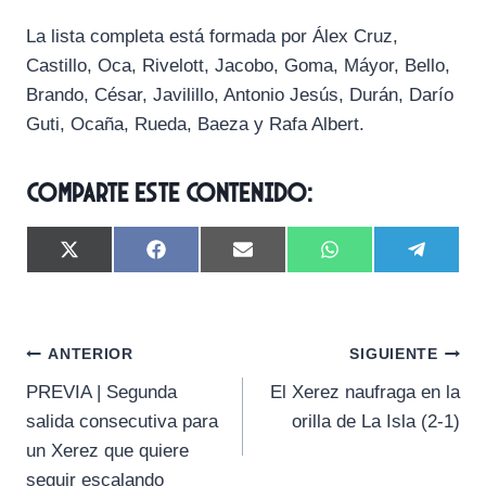
La lista completa está formada por Álex Cruz,
Castillo, Oca, Rivelott, Jacobo, Goma, Máyor, Bello,
Brando, César, Javilillo, Antonio Jesús, Durán, Darío
Guti, Ocaña, Rueda, Baeza y Rafa Albert.
Comparte este contenido:
C
C
C
C
C
X
F
E
W
T
o
o
o
o
o
(
a
m
h
e
m
m
m
m
m
T
c
a
a
l
p
p
p
p
p
w
e
i
t
e
a
a
a
a
a
i
b
l
s
g
Navegación
r
r
r
r
r
t
o
A
r
ANTERIOR
SIGUIENTE
t
t
t
t
t
t
o
p
a
PREVIA | Segunda
El Xerez naufraga en la
i
i
i
i
i
e
k
p
m
de
r
r
r
r
r
r
salida consecutiva para
orilla de La Isla (2-1)
e
e
e
e
e
)
entradas
un Xerez que quiere
n
n
n
n
n
seguir escalando