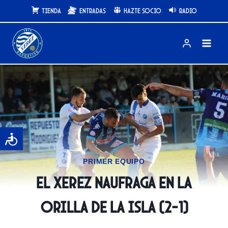
Saltar
Tienda
Entradas
Hazte Socio
Radio
al
contenido
PRIMER EQUIPO
El Xerez naufraga en la
orilla de La Isla (2-1)