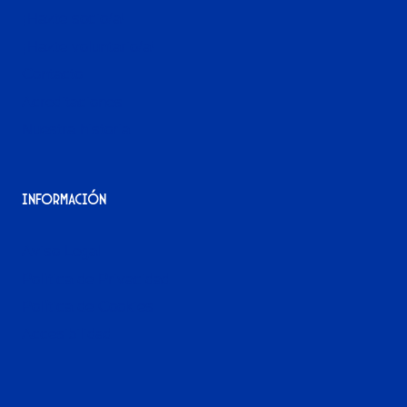
¡Hazte socio/a!
¡Hazte voluntario/a!
Contacto
Acreditaciones
Nuestra historia
Información
Aviso Legal
Política de Privacidad
Política de Cookies
Accesibilidad