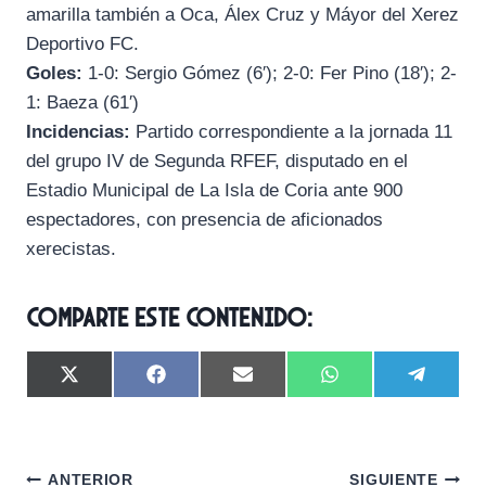
amarilla también a Oca, Álex Cruz y Máyor del Xerez
Deportivo FC.
Goles:
1-0: Sergio Gómez (6′); 2-0: Fer Pino (18′); 2-
1: Baeza (61′)
Incidencias:
Partido correspondiente a la jornada 11
del grupo IV de Segunda RFEF, disputado en el
Estadio Municipal de La Isla de Coria ante 900
espectadores, con presencia de aficionados
xerecistas.
Comparte este contenido:
C
C
C
C
C
X
F
E
W
T
o
o
o
o
o
(
a
m
h
e
m
m
m
m
m
T
c
a
a
l
p
p
p
p
p
w
e
i
t
e
a
a
a
a
a
i
b
l
s
g
Navegación
r
r
r
r
r
t
o
A
r
ANTERIOR
SIGUIENTE