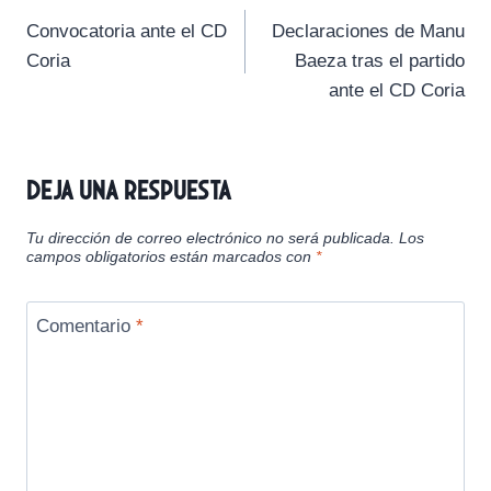
t
t
t
t
t
t
o
p
a
Convocatoria ante el CD
Declaraciones de Manu
i
i
i
i
i
e
k
p
m
de
r
r
r
r
r
r
Coria
Baeza tras el partido
e
e
e
e
e
)
entradas
ante el CD Coria
n
n
n
n
n
Deja una respuesta
Tu dirección de correo electrónico no será publicada.
Los
campos obligatorios están marcados con
*
Comentario
*