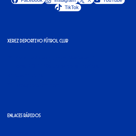
Facebook
Instagram
X
YouTube
TikTok
Xerez Deportivo Fútbol Club
Avenida Alcalde Jesús Mantaras, 1;
local 2-3, 11405 Jerez de la Frontera
956 11 22 32
info@xerezdfc.com
Enlaces rápidos
La tienda del Xerez