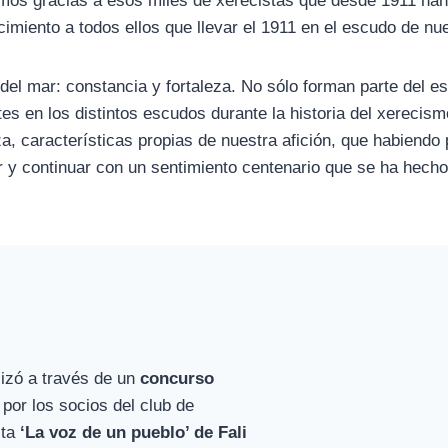
os gracias a esos miles de xerecistas que desde 1911 han d
imiento a todos ellos que llevar el 1911 en el escudo de nue
el mar: constancia y fortaleza. No sólo forman parte del e
es en los distintos escudos durante la historia del xerecis
za, características propias de nuestra afición, que habien
 y continuar con un sentimiento centenario que se ha hecho
lizó a través de un
concurso
por los socios del club de
sta
‘La voz de un pueblo’ de Fali