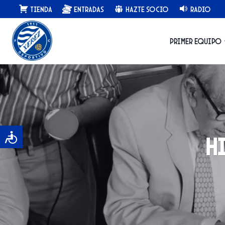
Saltar
Tienda
Entradas
Hazte Socio
Radio
al
contenido
Primer equipo
H