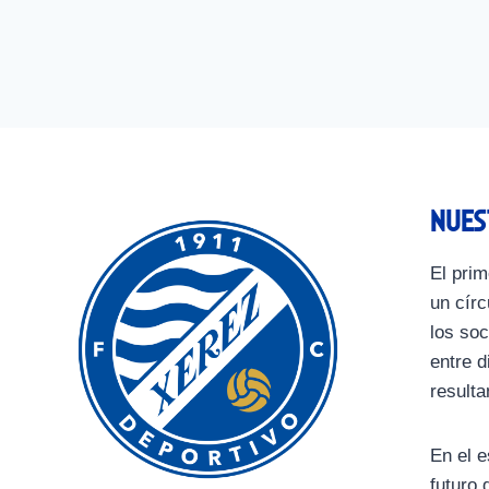
Nues
El prim
un círc
los soc
entre d
resulta
En el e
futuro 