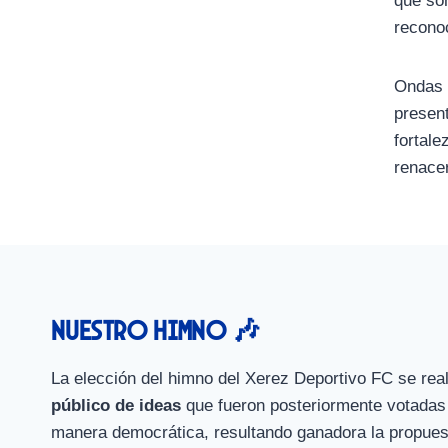
que som
reconoc
Ondas d
present
fortale
renacer
Nuestro himno 🎶
La elección del himno del Xerez Deportivo FC se rea
público de ideas
que fueron posteriormente votadas 
manera democrática, resultando ganadora la propue