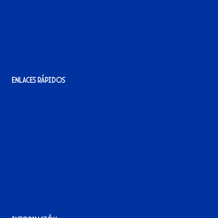
local 2-3, 11405 Jerez de la Frontera
956 11 22 32
info@xerezdfc.com
Enlaces rápidos
La tienda del Xerez
¡Hazte socio/a!
¡Hazte voluntario/a!
Contacto
Acreditaciones
Nuestra historia