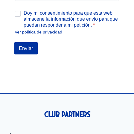
o
t
d
r
A
Doy mi consentimiento para que esta web
e
ó
c
t
almacene la información que envío para que
n
u
e
puedan responder a mi petición.
*
i
e
x
c
Ver
política de privacidad
r
t
o
d
o
*
o
Enviar
R
G
P
D
*
Club Partners