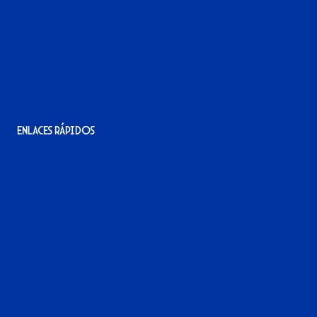
local 2-3, 11405 Jerez de la Frontera
956 11 22 32
info@xerezdfc.com
Enlaces rápidos
La tienda del Xerez
¡Hazte socio/a!
¡Hazte voluntario/a!
Contacto
Acreditaciones
Nuestra historia