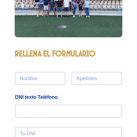
Rellena el formulario
N
o
m
Nombre
Apellidos
b
DNI texto Teléfono
r
e
*
D
N