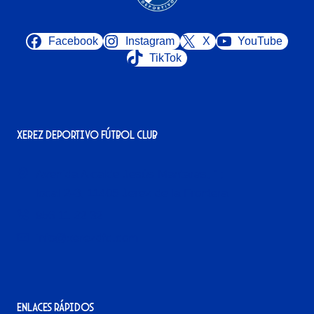
Facebook
Instagram
X
YouTube
TikTok
Xerez Deportivo Fútbol Club
Avenida Alcalde Jesús Mantaras, 1;
local 2-3, 11405 Jerez de la Frontera
956 11 22 32
info@xerezdfc.com
Enlaces rápidos