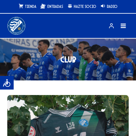
Saltar
Tienda
Entradas
Hazte Socio
Radio
al
contenido
club