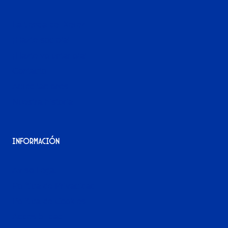
La tienda del Xerez
¡Hazte socio/a!
¡Hazte voluntario/a!
Contacto
Acreditaciones
Nuestra historia
Información
Aviso Legal
Política de Privacidad
Política de Cookies
Accesibilidad