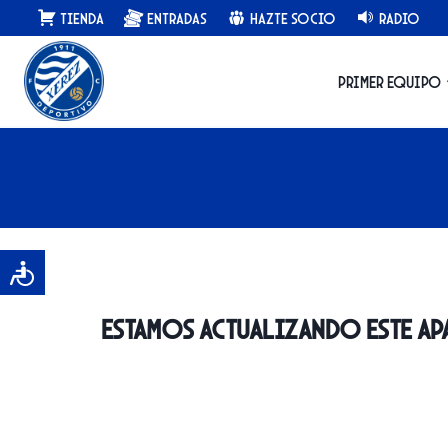
Saltar
Tienda
Entradas
Hazte Socio
Radio
al
contenido
Primer equipo
Estamos actualizando este apa