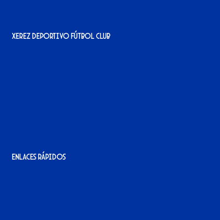
Xerez Deportivo Fútbol Club
Avenida Alcalde Jesús Mantaras, 1;
local 2-3, 11405 Jerez de la Frontera
956 11 22 32
info@xerezdfc.com
Enlaces rápidos
La tienda del Xerez
¡Hazte socio/a!
¡Hazte voluntario/a!