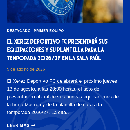
O
R
T
I
V
DESTACADO
|
PRIMER EQUIPO
O
F
El Xerez Deportivo FC presentará sus
C
equipaciones y su plantilla para la
P
temporada 2026/27 en la Sala Paúl
R
E
S
5 de agosto de 2026
E
El Xerez Deportivo FC celebrará el próximo jueves
N
T
13 de agosto, a las 20:00 horas, el acto de
A
presentación oficial de sus nuevas equipaciones de
U
la firma Macron y de la plantilla de cara a la
N
A
temporada 2026/27. La cita…
E
Q
E
LEER MÁS