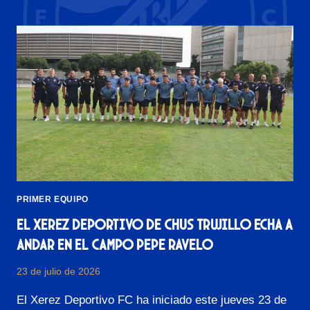
U
L
I
X
P
E
A
R
C
E
I
Z
Ó
D
N
E
I
P
N
O
S
R
P
T
I
I
R
V
PRIMER EQUIPO
A
O
D
F
El Xerez Deportivo de Chus Trujillo echa a
A
C
andar en el Campo Pepe Ravelo
E
P
N
R
23 de julio de 2026
L
E
A
S
El Xerez Deportivo FC ha iniciado este jueves 23 de
F
E