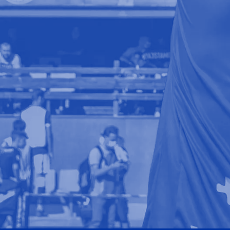
S
T
A