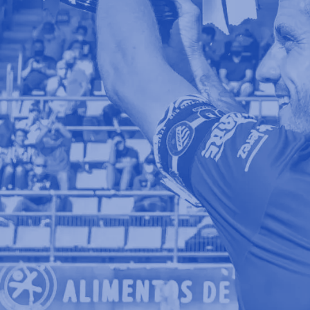
E
R
V
I
C
I
O
D
E
L
A
T
A
Q
U
E
X
E
R
E
C
I