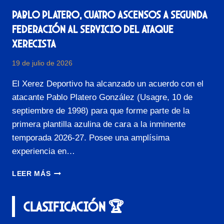
O
S
D
Pablo Platero, cuatro ascensos a Segunda
U
E
P
Federación al servicio del ataque
C
L
xerecista
H
A
U
N
S
19 de julio de 2026
T
T
I
El Xerez Deportivo ha alcanzado un acuerdo con el
R
L
U
atacante Pablo Platero González (Usagre, 10 de
L
J
A
septiembre de 1998) para que forme parte de la
I
P
primera plantilla azulina de cara a la inminente
L
A
L
temporada 2026-27. Posee una amplísima
R
O
experiencia en…
A
E
L
C
P
A
LEER MÁS
H
A
T
A
B
E
A
CLASIFICACIÓN 🏆
L
M
A
O
P
N
P