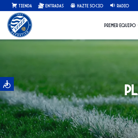
Saltar
Tienda
Entradas
Hazte Socio
Radio
al
contenido
Primer equipo
Pl