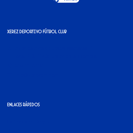
Xerez Deportivo Fútbol Club
Avenida Alcalde Jesús Mantaras, 1;
local 2-3, 11405 Jerez de la Frontera
956 11 22 32
info@xerezdfc.com
Enlaces rápidos
La tienda del Xerez
¡Hazte socio/a!