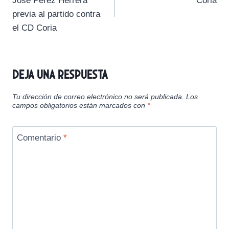
José Pérez Herrera
Coria
e
e
e
e
e
)
entradas
previa al partido contra
n
n
n
n
n
el CD Coria
Deja una respuesta
Tu dirección de correo electrónico no será publicada.
Los
campos obligatorios están marcados con
*
Comentario
*