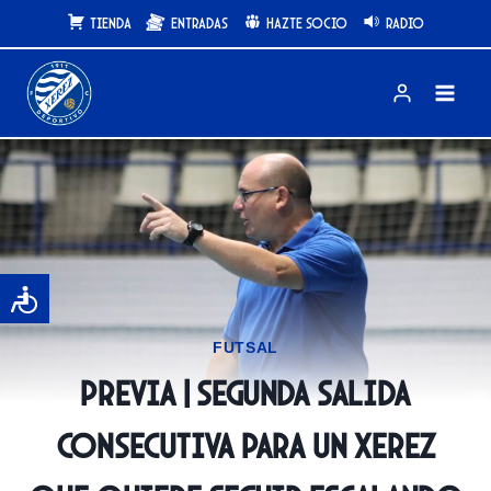
Saltar
Tienda
Entradas
Hazte Socio
Radio
al
contenido
FUTSAL
PREVIA | Segunda salida
consecutiva para un Xerez