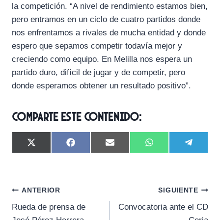
la competición. “A nivel de rendimiento estamos bien,
pero entramos en un ciclo de cuatro partidos donde
nos enfrentamos a rivales de mucha entidad y donde
espero que sepamos competir todavía mejor y
creciendo como equipo. En Melilla nos espera un
partido duro, difícil de jugar y de competir, pero
donde esperamos obtener un resultado positivo”.
Comparte este contenido:
C
C
C
C
C
X
F
E
W
T
o
o
o
o
o
(
a
m
h
e
m
m
m
m
m
T
c
a
a
l
p
p
p
p
p
w
e
i
t
e
a
a
a
a
a
i
b
l
s
g
Navegación
r
r
r
r
r
t
o
A
r
ANTERIOR
SIGUIENTE
t
t
t
t
t
t
o
p
a
Rueda de prensa de
Convocatoria ante el CD
i
i
i
i
i
e
k
p
m
de
r
r
r
r
r
r