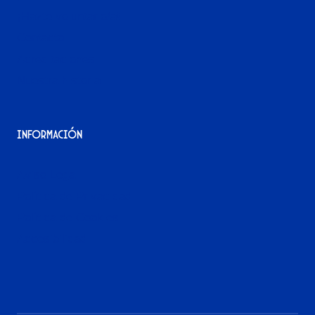
¡Hazte voluntario/a!
Contacto
Acreditaciones
Nuestra historia
Información
Aviso Legal
Política de Privacidad
Política de Cookies
Accesibilidad