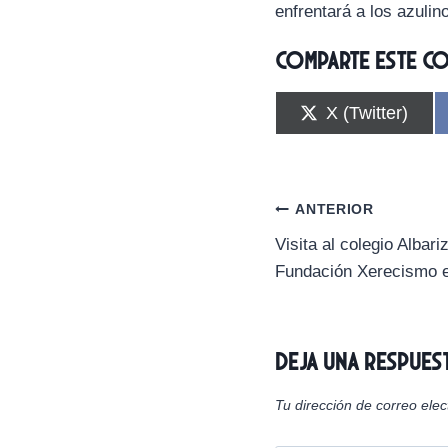
enfrentará a los azuli
Comparte este c
C
X (Twitter)
o
m
p
a
r
Navegación
ANTERIOR
t
i
Visita al colegio Albari
de
r
Fundación Xerecismo e
e
n
entradas
Deja una respues
Tu dirección de correo elec