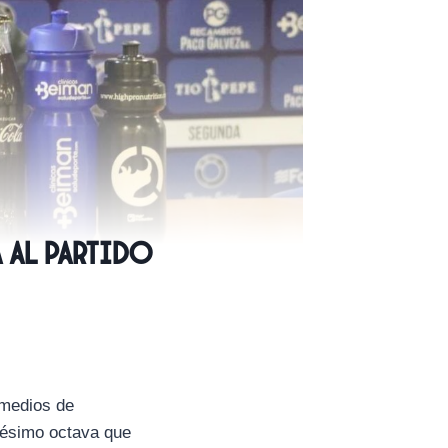
a al partido
 medios de
igésimo octava que