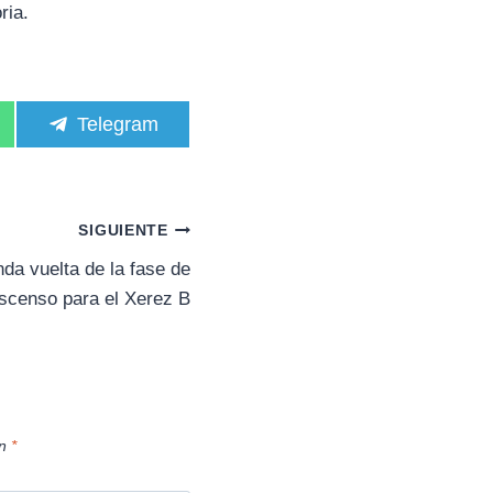
ria.
C
Telegram
o
m
p
a
r
SIGUIENTE
t
i
da vuelta de la fase de
r
scenso para el Xerez B
e
n
on
*