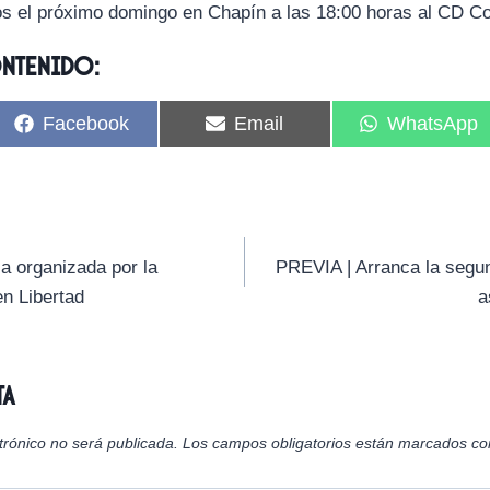
nos el próximo domingo en Chapín a las 18:00 horas al CD Co
ontenido:
C
C
C
Facebook
Email
WhatsApp
o
o
o
m
m
m
p
p
p
a
a
a
r
r
r
t
t
t
i
i
i
za organizada por la
PREVIA | Arranca la segun
r
r
r
n Libertad
a
e
e
e
n
n
n
ta
trónico no será publicada.
Los campos obligatorios están marcados c