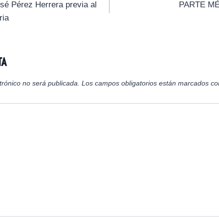
i
i
i
sé Pérez Herrera previa al
PARTE MÉD
r
r
r
ria
e
e
e
n
n
n
ta
trónico no será publicada.
Los campos obligatorios están marcados c