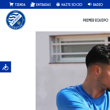
Saltar
Tienda
Entradas
Hazte Socio
Radio
al
contenido
Primer equipo