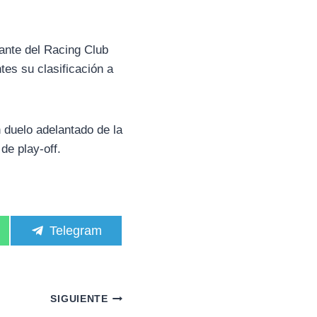
lante del Racing Club
es su clasificación a
n duelo adelantado de la
de play-off.
C
Telegram
o
m
p
a
r
SIGUIENTE
t