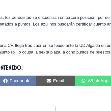
as, los xerecistas se encuentran en tercera posición, por de
tados a puntos. Los azulinos buscarán certificar cuanto ant
.
jena CF, llega tras caer en su feudo ante la UD Algaida en u
junto rojillo ocupa la sexta plaza, a ocho puntos de puestos 
ontenido:
C
C
C
Facebook
Email
WhatsApp
o
o
o
m
m
m
p
p
p
a
a
a
r
r
r
t
t
t