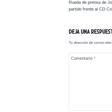
i
Rueda de prensa de Jo
de
r
partido frente al CD Co
e
n
entradas
Deja una respues
Tu dirección de correo elec
Comentario
*