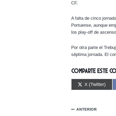
CF.
A falta de cinco jornad
Portuense, aunque empa
los play-off de ascenso
Por otra parte el Trebu
séptima jornada. El con
Comparte este c
C
X (Twitter)
o
m
p
a
r
Navegación
ANTERIOR
t