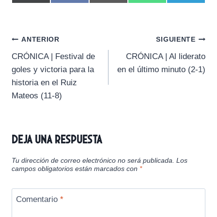
o
o
o
o
o
(
a
m
h
e
m
m
m
m
m
T
c
a
a
l
p
p
p
p
p
w
e
i
t
e
a
a
a
a
a
i
b
l
s
g
Navegación
r
r
r
r
r
t
o
A
r
ANTERIOR
SIGUIENTE
t
t
t
t
t
t
o
p
a
CRÓNICA | Festival de
CRÓNICA | Al liderato
i
i
i
i
i
e
k
p
m
de
r
r
r
r
r
r
goles y victoria para la
en el último minuto (2-1)
e
e
e
e
e
)
entradas
historia en el Ruiz
n
n
n
n
n
Mateos (11-8)
Deja una respuesta
Tu dirección de correo electrónico no será publicada.
Los
campos obligatorios están marcados con
*
Comentario
*