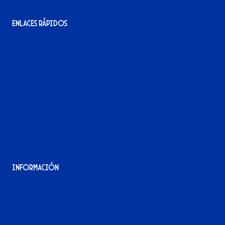
Enlaces rápidos
La tienda del Xerez
¡Hazte socio/a!
¡Hazte voluntario/a!
Contacto
Acreditaciones
Nuestra historia
Información
Aviso Legal
Política de Privacidad