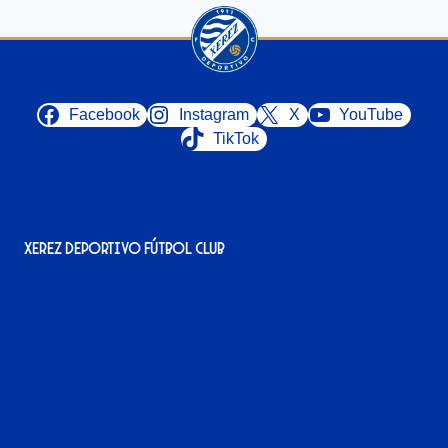
Facebook
Instagram
X
YouTube
TikTok
Xerez Deportivo Fútbol Club
Avenida Alcalde Jesús Mantaras, 1;
local 2-3, 11405 Jerez de la Frontera
956 11 22 32
info@xerezdfc.com