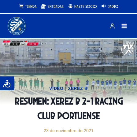
Saltar
Tienda
Entradas
Hazte Socio
Radio
al
contenido
VÍDEO
|
XEREZ B
Resumen: Xerez B 2-1 Racing
Club Portuense
23 de noviembre de 2021