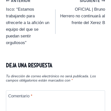
Navegación
r
r
r
r
r
t
o
A
r
ANTERIOR
SIGUIENTE
t
t
t
t
t
t
o
p
a
Isco: “Estamos
OFICIAL | Bruno
i
i
i
i
i
e
k
p
m
de
r
r
r
r
r
r
trabajando para
Herrero no continuará al
e
e
e
e
e
)
entradas
ofrecerle a la afición un
frente del Xerez B
n
n
n
n
n
equipo del que se
puedan sentir
orgullosos”
Deja una respuesta
Tu dirección de correo electrónico no será publicada.
Los
campos obligatorios están marcados con
*
Comentario
*