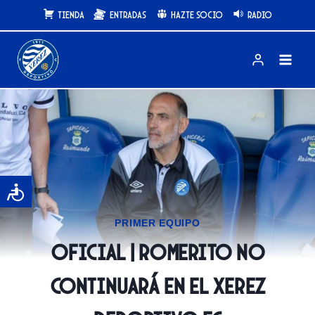
Saltar
Tienda
Entradas
Hazte Socio
Radio
al
contenido
PRIMER EQUIPO
OFICIAL | Romerito no
continuará en el Xerez