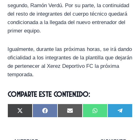
segundo, Ramón Verdú. Por su parte, la continuidad
del resto de integrantes del cuerpo técnico quedará
condicionada a la llegada del nuevo entrenador del
primer equipo.
Igualmente, durante las próximas horas, se irá dando
oficialidad a los integrantes de la plantilla que dejarán
de pertenecer al Xerez Deportivo FC la próxima
temporada.
Comparte este contenido:
C
C
C
C
C
X
F
E
W
T
o
o
o
o
o
(
a
m
h
e
m
m
m
m
m
T
c
a
a
l
p
p
p
p
p
w
e
i
t
e
a
a
a
a
a
i
b
l
s
g