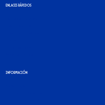
Enlaces rápidos
La tienda del Xerez
¡Hazte socio/a!
¡Hazte voluntario/a!
Contacto
Acreditaciones
Nuestra historia
Información
Aviso Legal
Política de Privacidad
Política de Cookies