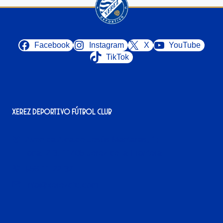
Facebook
Instagram
X
YouTube
TikTok
Xerez Deportivo Fútbol Club
Avenida Alcalde Jesús Mantaras, 1;
local 2-3, 11405 Jerez de la Frontera
956 11 22 32
info@xerezdfc.com