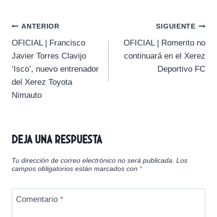
m
m
m
m
m
T
c
a
a
l
p
p
p
p
p
w
e
i
t
e
a
a
a
a
a
i
b
l
s
g
Navegación
r
r
r
r
r
t
o
A
r
ANTERIOR
SIGUIENTE
t
t
t
t
t
t
o
p
a
OFICIAL | Francisco
OFICIAL | Romerito no
i
i
i
i
i
e
k
p
m
de
r
r
r
r
r
r
Javier Torres Clavijo
continuará en el Xerez
e
e
e
e
e
)
entradas
‘Isco’, nuevo entrenador
Deportivo FC
n
n
n
n
n
del Xerez Toyota
Nimauto
Deja una respuesta
Tu dirección de correo electrónico no será publicada.
Los
campos obligatorios están marcados con
*
Comentario
*