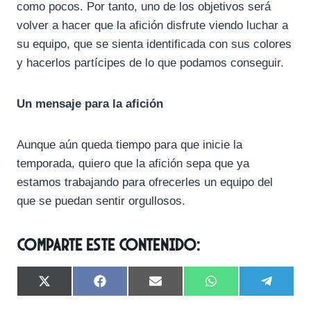
como pocos. Por tanto, uno de los objetivos será
volver a hacer que la afición disfrute viendo luchar a
su equipo, que se sienta identificada con sus colores
y hacerlos partícipes de lo que podamos conseguir.
Un mensaje para la afición
Aunque aún queda tiempo para que inicie la
temporada, quiero que la afición sepa que ya
estamos trabajando para ofrecerles un equipo del
que se puedan sentir orgullosos.
Comparte este contenido:
C
C
C
C
C
X
F
E
W
T
o
o
o
o
o
(
a
m
h
e