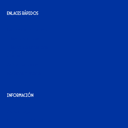
Enlaces rápidos
La tienda del Xerez
¡Hazte socio/a!
¡Hazte voluntario/a!
Contacto
Acreditaciones
Nuestra historia
Información
Aviso Legal
Política de Privacidad