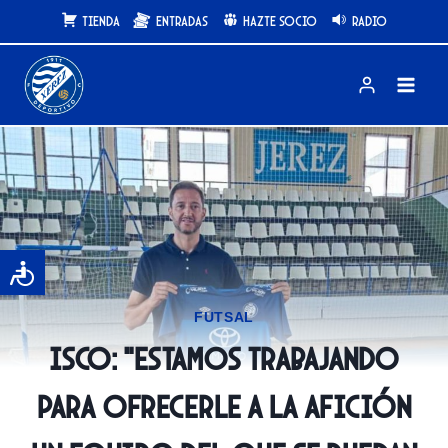
Saltar
Tienda
Entradas
Hazte Socio
Radio
al
contenido
FUTSAL
Isco: “Estamos trabajando
para ofrecerle a la afición