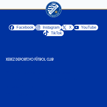
Facebook
Instagram
X
YouTube
TikTok
Xerez Deportivo Fútbol Club
Avenida Alcalde Jesús Mantaras, 1;
local 2-3, 11405 Jerez de la Frontera
956 11 22 32
info@xerezdfc.com