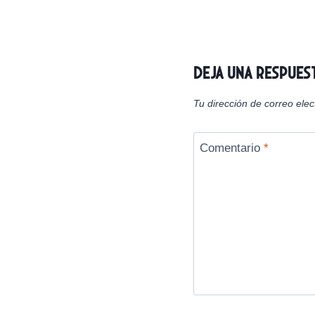
e
n
entradas
Deja una respues
Tu dirección de correo elec
Comentario
*