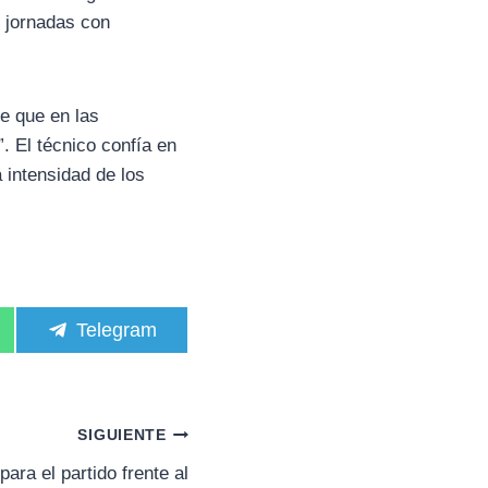
s jornadas con
e que en las
. El técnico confía en
a intensidad de los
C
Telegram
o
m
p
a
r
SIGUIENTE
t
i
ara el partido frente al
r