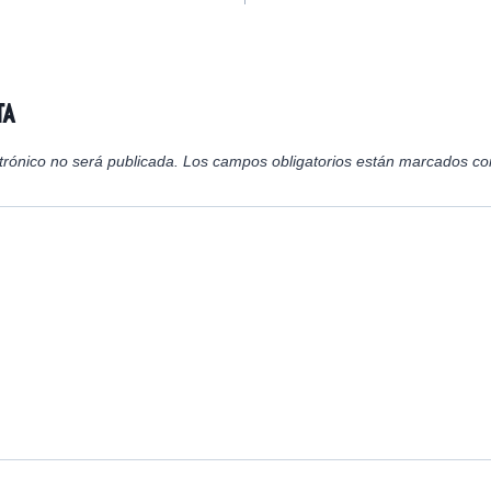
e
e
e
n
n
n
ta
trónico no será publicada.
Los campos obligatorios están marcados c