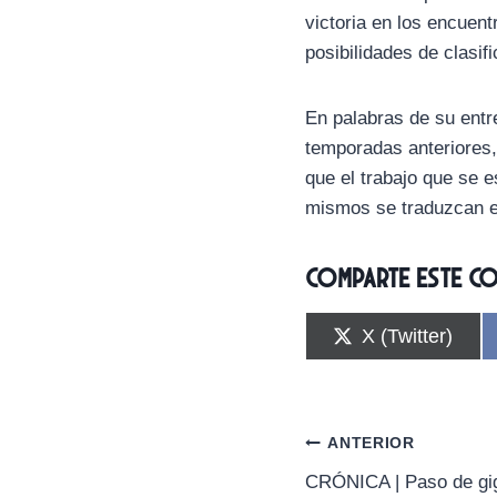
victoria en los encuent
posibilidades de clasific
En palabras de su entr
temporadas anteriores, 
que el trabajo que se e
mismos se traduzcan en
Comparte este c
C
X (Twitter)
o
m
p
a
r
Navegación
ANTERIOR
t
i
CRÓNICA | Paso de giga
de
r