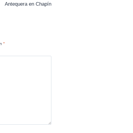
Antequera en Chapín
e
n
on
*