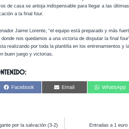
ros de casa se antoja indispensable para llegar a las última
ación a la final four.
enador Jaime Lorente, “el equipo está preparado y más fuert
donde nos quedamos a una victoria de disputar la final four”
sta realizando por toda la plantilla en los entrenamientos y l
 buen juego y victorias.
ontenido:
C
C
C
Facebook
Email
WhatsApp
o
o
o
m
m
m
p
p
p
a
a
a
r
r
r
t
t
t
i
i
i
nte por la salvación (3-2)
Entradas a 1 euro p
r
r
r