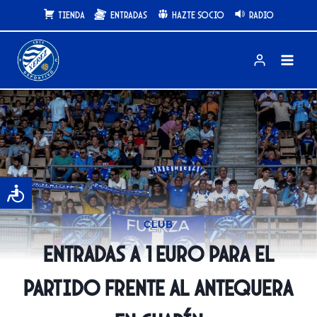
Saltar
Tienda
Entradas
Hazte Socio
Radio
al
contenido
CLUB
Entradas a 1 euro para el
partido frente al Antequera