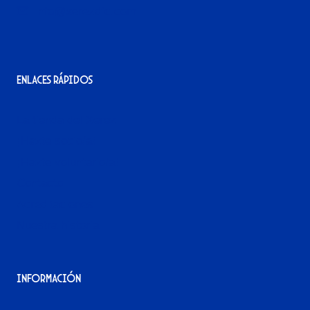
info@xerezdfc.com
Enlaces rápidos
La tienda del Xerez
¡Hazte socio/a!
¡Hazte voluntario/a!
Contacto
Acreditaciones
Nuestra historia
Información