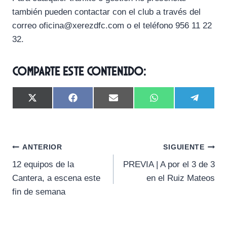
también pueden contactar con el club a través del
correo oficina@xerezdfc.com o el teléfono 956 11 22
32.
Comparte este contenido:
C
C
C
C
C
X
F
E
W
T
o
o
o
o
o
(
a
m
h
e
m
m
m
m
m
T
c
a
a
l
p
p
p
p
p
w
e
i
t
e
a
a
a
a
a
i
b
l
s
g
Navegación
r
r
r
r
r
t
o
A
r
ANTERIOR
SIGUIENTE
t
t
t
t
t
t
o
p
a
12 equipos de la
PREVIA | A por el 3 de 3
i
i
i
i
i
e
k
p
m
de
r
r
r
r
r
r
Cantera, a escena este
en el Ruiz Mateos
e
e
e
e
e
)
entradas
fin de semana
n
n
n
n
n