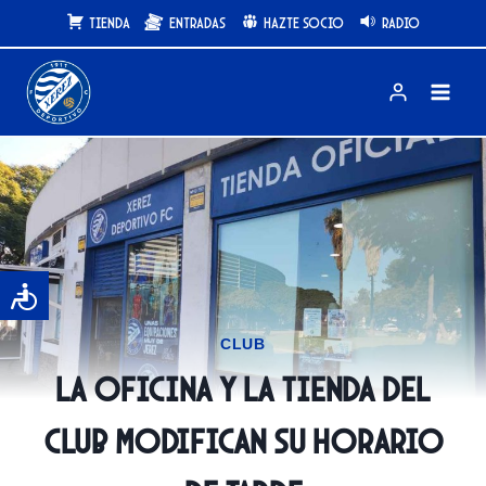
Saltar
Tienda
Entradas
Hazte Socio
Radio
al
contenido
CLUB
La oficina y la tienda del
Club modifican su horario