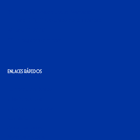
Avenida Alcalde Jesús Mantaras, 1;
local 2-3, 11405 Jerez de la Frontera
956 11 22 32
info@xerezdfc.com
Enlaces rápidos
La tienda del Xerez
¡Hazte socio/a!
¡Hazte voluntario/a!
Contacto
Acreditaciones
Nuestra historia