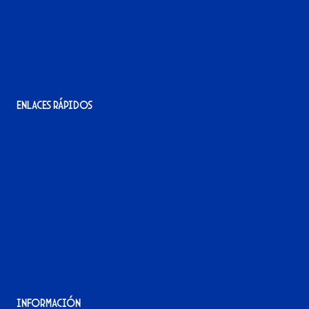
956 11 22 32
info@xerezdfc.com
Enlaces rápidos
La tienda del Xerez
¡Hazte socio/a!
¡Hazte voluntario/a!
Contacto
Acreditaciones
Nuestra historia
Información