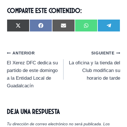
Comparte este contenido:
C
C
C
C
C
X
F
E
W
T
o
o
o
o
o
(
a
m
h
e
m
m
m
m
m
T
c
a
a
l
p
p
p
p
p
w
e
i
t
e
a
a
a
a
a
i
b
l
s
g
Navegación
r
r
r
r
r
t
o
A
r
ANTERIOR
SIGUIENTE
t
t
t
t
t
t
o
p
a
El Xerez DFC dedica su
La oficina y la tienda del
i
i
i
i
i
e
k
p
m
de
r
r
r
r
r
r
partido de este domingo
Club modifican su
e
e
e
e
e
)
entradas
a la Entidad Local de
horario de tarde
n
n
n
n
n
Guadalcacín
Deja una respuesta
Tu dirección de correo electrónico no será publicada.
Los