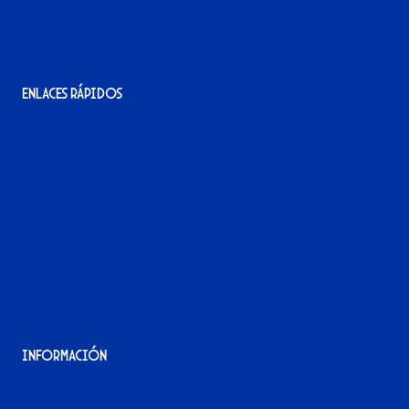
info@xerezdfc.com
Enlaces rápidos
La tienda del Xerez
¡Hazte socio/a!
¡Hazte voluntario/a!
Contacto
Acreditaciones
Nuestra historia
Información
Aviso Legal