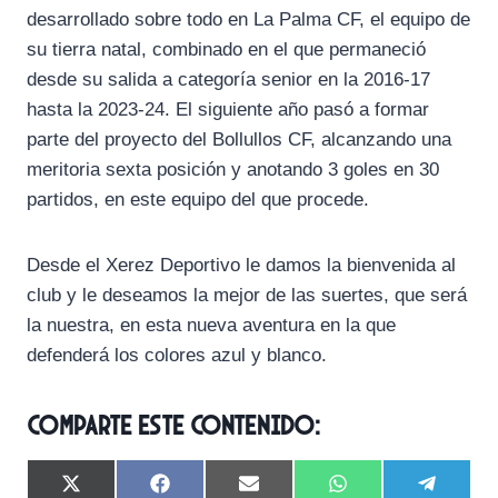
desarrollado sobre todo en La Palma CF, el equipo de
su tierra natal, combinado en el que permaneció
desde su salida a categoría senior en la 2016-17
hasta la 2023-24. El siguiente año pasó a formar
parte del proyecto del Bollullos CF, alcanzando una
meritoria sexta posición y anotando 3 goles en 30
partidos, en este equipo del que procede.
Desde el Xerez Deportivo le damos la bienvenida al
club y le deseamos la mejor de las suertes, que será
la nuestra, en esta nueva aventura en la que
defenderá los colores azul y blanco.
Comparte este contenido:
C
C
C
C
C
X
F
E
W
T