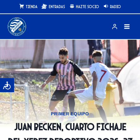
Saltar
Tienda
Entradas
Hazte Socio
Radio
al
contenido
PRIMER EQUIPO
Juan Becken, cuarto fichaje