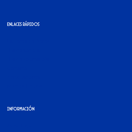
Enlaces rápidos
La tienda del Xerez
¡Hazte socio/a!
¡Hazte voluntario/a!
Contacto
Acreditaciones
Nuestra historia
Información
Aviso Legal