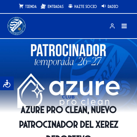
Saltar
Tienda
Entradas
Hazte Socio
Radio
al
contenido
CLUB
Azure Pro Clean, nuevo
patrocinador del Xerez