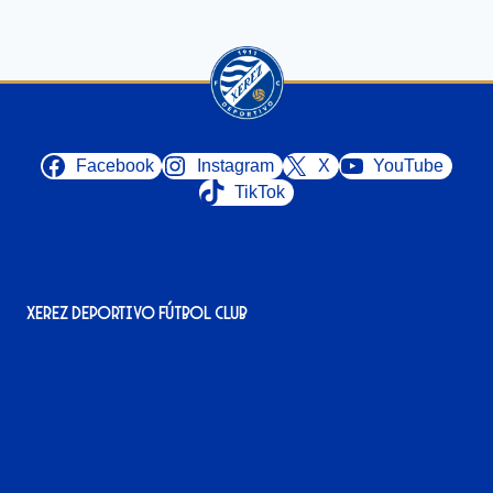
Facebook
Instagram
X
YouTube
TikTok
Xerez Deportivo Fútbol Club
Avenida Alcalde Jesús Mantaras, 1;
local 2-3, 11405 Jerez de la Frontera
956 11 22 32
info@xerezdfc.com