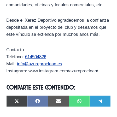
comunidades, oficinas y locales comerciales, etc.
Desde el Xerez Deportivo agradecemos la confianza
depositada en el proyecto del club y deseamos que
este vínculo se extienda por muchos años más.
Contacto
Teléfono:
614504826
Mail:
info@azureproclean.es
Instagram: www.instagram.com/azureproclean/
Comparte este contenido:
C
C
C
C
C
X
F
E
W
T
o
o
o
o
o
(
a
m
h
e
m
m
m
m
m
T
c
a
a
l