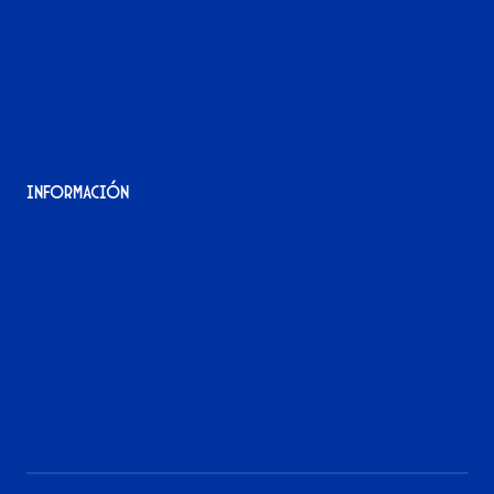
¡Hazte voluntario/a!
Contacto
Acreditaciones
Nuestra historia
Información
Aviso Legal
Política de Privacidad
Política de Cookies
Accesibilidad