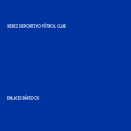
Xerez Deportivo Fútbol Club
Avenida Alcalde Jesús Mantaras, 1;
local 2-3, 11405 Jerez de la Frontera
956 11 22 32
info@xerezdfc.com
Enlaces rápidos
La tienda del Xerez
¡Hazte socio/a!