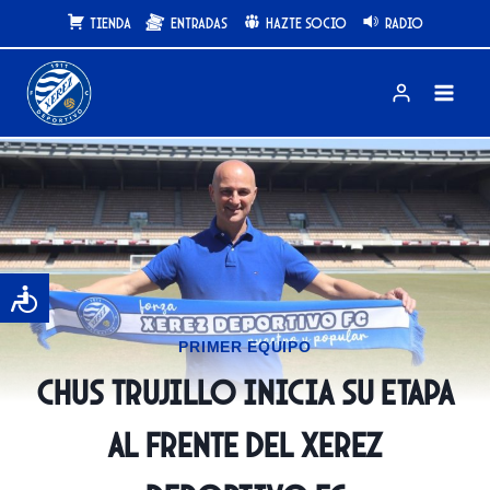
Saltar
Tienda
Entradas
Hazte Socio
Radio
al
contenido
PRIMER EQUIPO
Chus Trujillo inicia su etapa
al frente del Xerez