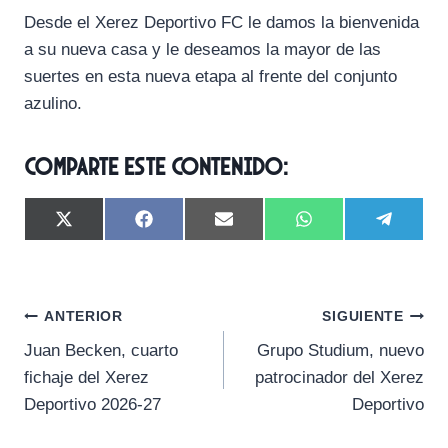
Desde el Xerez Deportivo FC le damos la bienvenida
a su nueva casa y le deseamos la mayor de las
suertes en esta nueva etapa al frente del conjunto
azulino.
Comparte este contenido:
C
C
C
C
C
X
F
E
W
T
o
o
o
o
o
(
a
m
h
e
m
m
m
m
m
T
c
a
a
l
p
p
p
p
p
w
e
i
t
e
a
a
a
a
a
i
b
l
s
g
Navegación
r
r
r
r
r
t
o
A
r
ANTERIOR
SIGUIENTE
t
t
t
t
t
t
o
p
a
Juan Becken, cuarto
Grupo Studium, nuevo
i
i
i
i
i
e
k
p
m
de
r
r
r
r
r
r
fichaje del Xerez
patrocinador del Xerez
e
e
e
e
e
)
entradas
Deportivo 2026-27
Deportivo
n
n
n
n
n