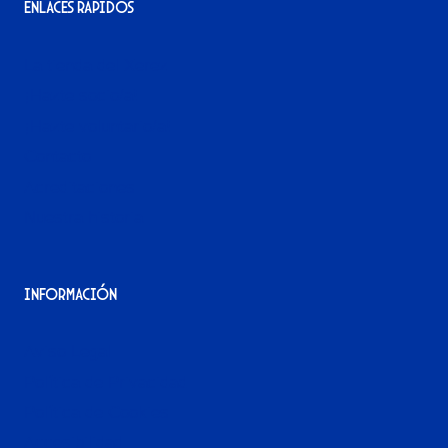
Enlaces rápidos
La tienda del Xerez
¡Hazte socio/a!
¡Hazte voluntario/a!
Contacto
Acreditaciones
Nuestra historia
Información
Aviso Legal
Política de Privacidad
Política de Cookies
Accesibilidad