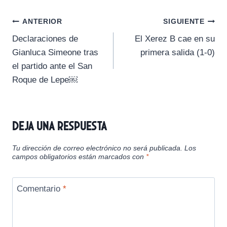
p
p
p
p
p
w
e
i
t
e
a
a
a
a
a
i
b
l
s
g
Navegación
r
r
r
r
r
t
o
A
r
ANTERIOR
SIGUIENTE
t
t
t
t
t
t
o
p
a
Declaraciones de
El Xerez B cae en su
i
i
i
i
i
e
k
p
m
de
r
r
r
r
r
r
Gianluca Simeone tras
primera salida (1-0)
e
e
e
e
e
)
entradas
el partido ante el San
n
n
n
n
n
Roque de Lepe￼
Deja una respuesta
Tu dirección de correo electrónico no será publicada.
Los
campos obligatorios están marcados con
*
Comentario
*