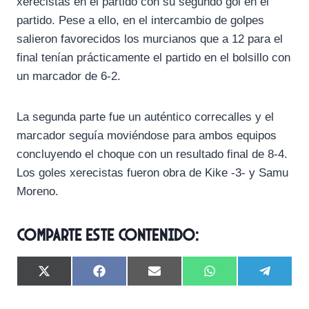
xerecistas en el partido con su segundo gol en el
partido. Pese a ello, en el intercambio de golpes
salieron favorecidos los murcianos que a 12 para el
final tenían prácticamente el partido en el bolsillo con
un marcador de 6-2.
La segunda parte fue un auténtico correcalles y el
marcador seguía moviéndose para ambos equipos
concluyendo el choque con un resultado final de 8-4.
Los goles xerecistas fueron obra de Kike -3- y Samu
Moreno.
Comparte este contenido:
C
C
C
C
C
X
F
E
W
T
o
o
o
o
o
(
a
m
h
e
m
m
m
m
m
T
c
a
a
l