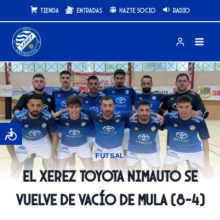
Saltar
Tienda
Entradas
Hazte Socio
Radio
al
contenido
FUTSAL
El Xerez Toyota Nimauto se
vuelve de vacío de Mula (8-4)