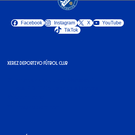
Facebook
Instagram
X
YouTube
TikTok
Xerez Deportivo Fútbol Club
Avenida Alcalde Jesús Mantaras, 1;
local 2-3, 11405 Jerez de la Frontera
956 11 22 32
info@xerezdfc.com