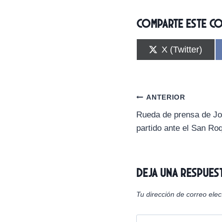
Comparte este c
C
X (Twitter)
o
m
p
a
r
Navegación
ANTERIOR
t
i
Rueda de prensa de Jo
de
r
partido ante el San R
e
n
entradas
Deja una respues
Tu dirección de correo elec