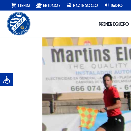
Saltar
Tienda
Entradas
Hazte Socio
Radio
al
contenido
Primer equipo