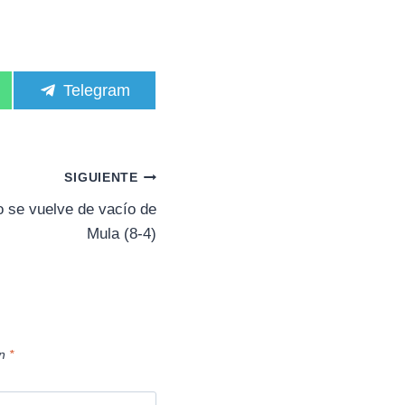
C
Telegram
o
m
p
a
r
SIGUIENTE
t
i
 se vuelve de vacío de
r
Mula (8-4)
e
n
on
*