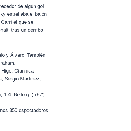
recedor de algún gol
y estrellaba el balón
 Carri el que se
alti tras un derribo
alo y Álvaro. También
braham.
, Higo, Gianluca
, Sergio Martínez,
 1-4: Bello (p.) (87′).
 unos 350 espectadores.