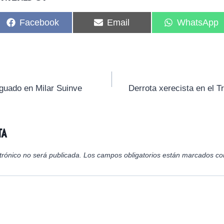
C
C
C
Facebook
Email
WhatsApp
o
o
o
m
m
m
p
p
p
a
a
a
r
r
r
t
t
t
i
i
i
guado en Milar Suinve
Derrota xerecista en el T
r
r
r
e
e
e
n
n
n
ta
trónico no será publicada.
Los campos obligatorios están marcados c