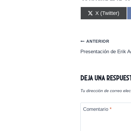
C
X (Twitter)
o
m
p
a
r
Navegación
ANTERIOR
t
i
Presentación de Erik A
de
r
e
n
entradas
Deja una respues
Tu dirección de correo elec
Comentario
*