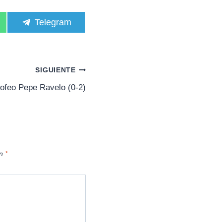
C
Telegram
o
m
p
a
r
SIGUIENTE
t
i
rofeo Pepe Ravelo (0-2)
r
e
n
on
*