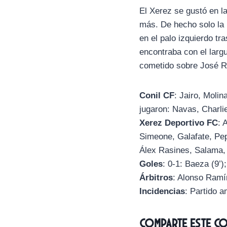
El Xerez se gustó en l
más. De hecho solo la 
en el palo izquierdo tr
encontraba con el largu
cometido sobre José 
Conil CF
: Jairo, Moli
jugaron: Navas, Charli
Xerez Deportivo FC
: 
Simeone, Galafate, Pe
Álex Rasines, Salama, 
Goles
: 0-1: Baeza (9’);
Árbitros
: Alonso Ramí
Incidencias
: Partido 
Comparte este c