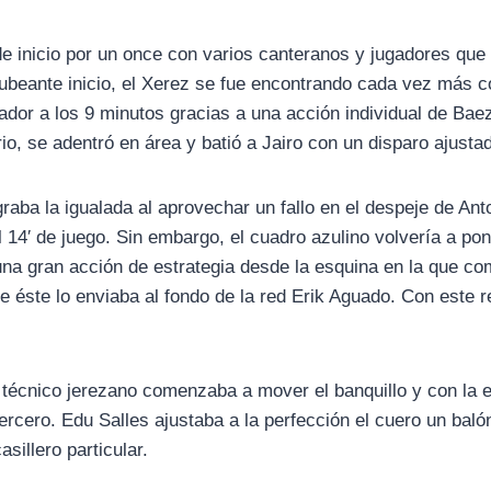
e inicio por un once con varios canteranos y jugadores que
titubeante inicio, el Xerez se fue encontrando cada vez más 
ador a los 9 minutos gracias a una acción individual de Baez
io, se adentró en área y batió a Jairo con un disparo ajusta
aba la igualada al aprovechar un fallo en el despeje de Anto
l 14′ de juego. Sin embargo, el cuadro azulino volvería a po
na gran acción de estrategia desde la esquina en la que c
e éste lo enviaba al fondo de la red Erik Aguado. Con este r
l técnico jerezano comenzaba a mover el banquillo y con la 
tercero. Edu Salles ajustaba a la perfección el cuero un balón
asillero particular.