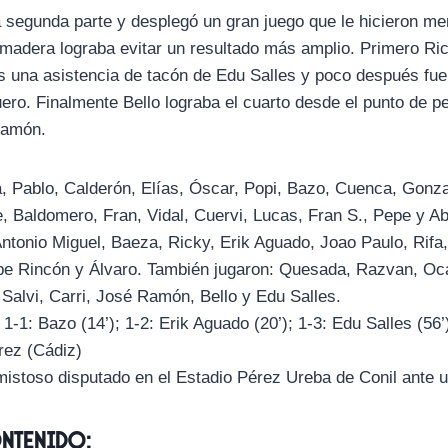
a segunda parte y desplegó un gran juego que le hicieron me
madera lograba evitar un resultado más amplio. Primero Rick
as una asistencia de tacón de Edu Salles y poco después fue
ero. Finalmente Bello lograba el cuarto desde el punto de pen
Ramón.
na, Pablo, Calderón, Elías, Óscar, Popi, Bazo, Cuenca, Gonz
e, Baldomero, Fran, Vidal, Cuervi, Lucas, Fran S., Pepe y A
Antonio Miguel, Baeza, Ricky, Erik Aguado, Joao Paulo, Rifa
pe Rincón y Álvaro. También jugaron: Quesada, Razvan, Oca
Salvi, Carri, José Ramón, Bello y Edu Salles.
 1-1: Bazo (14’); 1-2: Erik Aguado (20’); 1-3: Edu Salles (56’);
rez (Cádiz)
amistoso disputado en el Estadio Pérez Ureba de Conil ante
ontenido: