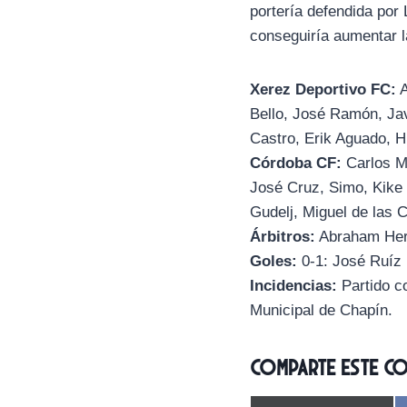
portería defendida por 
conseguiría aumentar la
Xerez Deportivo FC:
A
Bello, José Ramón, Jav
Castro, Erik Aguado, H
Córdoba CF:
Carlos Ma
José Cruz, Simo, Kike 
Gudelj, Miguel de las 
Árbitros:
Abraham Her
Goles:
0-1: José Ruíz (
Incidencias:
Partido co
Municipal de Chapín.
Comparte este c