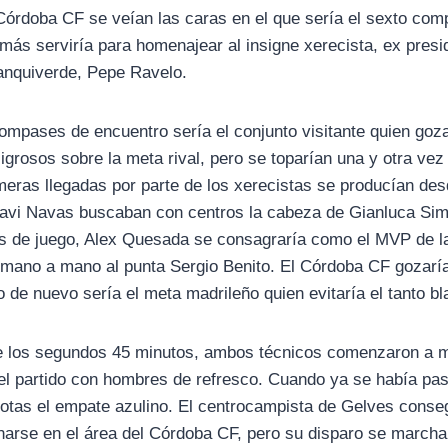
Córdoba CF se veían las caras en el que sería el sexto co
ás serviría para homenajear al insigne xerecista, ex presid
lanquiverde, Pepe Ravelo.
ompases de encuentro sería el conjunto visitante quien goza
grosos sobre la meta rival, pero se toparían una y otra vez
meras llegadas por parte de los xerecistas se producían d
vi Navas buscaban con centros la cabeza de Gianluca Sim
s de juego, Alex Quesada se consagraría como el MVP de la
ano a mano al punta Sergio Benito. El Córdoba CF gozaría 
o de nuevo sería el meta madrileño quien evitaría el tanto b
e los segundos 45 minutos, ambos técnicos comenzaron a mo
el partido con hombres de refresco. Cuando ya se había pas
otas el empate azulino. El centrocampista de Gelves conseg
rnarse en el área del Córdoba CF, pero su disparo se marcha