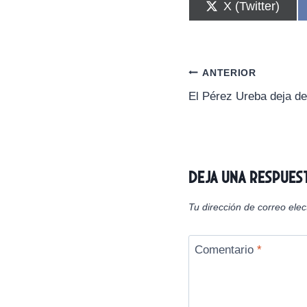
C
X (Twitter)
o
m
p
a
r
Navegación
ANTERIOR
t
i
El Pérez Ureba deja de
de
r
e
n
entradas
Deja una respues
Tu dirección de correo elec
Comentario
*