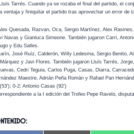
Lluís Tarrés. Cuando ya se rozaba el final del partido, el co
 ventaja y finiquitar el partido tras aprovechar un error de 
lex Quesada, Razvan, Oca, Sergio Martínez, Alex Rasines,
i Navas y Gianluca Simeone. También jugaron Carri, Antoni
ugo y Edu Salles.
rín, José Ruíz, Calderón, Willy Ledesma, Sergio Benito, Al
Márquez y Javi Flores. También jugaron Lluís Tarrés, Jorg
Cuevas, Cedri Teguia, Carlos Puga, Casas, Diarra, Carracedo
nández Maestre, Adrián Peña Román y Rafael Pan Hernánd
53′); 0-2: Antonio Casas (92′)
rrespondiente a la I edición del Trofeo Pepe Ravelo, disput
ontenido: