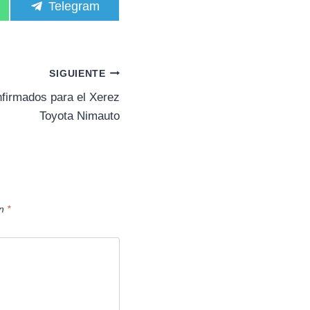
C
Telegram
o
m
p
a
r
SIGUIENTE
t
i
firmados para el Xerez
r
Toyota Nimauto
e
n
on
*