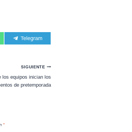
C
Telegram
o
m
p
a
r
SIGUIENTE
t
i
los equipos inician los
r
ientos de pretemporada
e
n
on
*