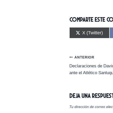
Comparte este c
C
X (Twitter)
o
m
p
a
r
Navegación
ANTERIOR
t
i
Declaraciones de David
de
r
ante el Atlético Sanluq
e
n
entradas
Deja una respues
Tu dirección de correo elec