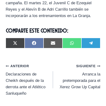
campaña. El martes 22, el Juvenil C de Ezequiel
Reyes y el Alevín B de Adri Carrillo también se
incorporarán a los entrenamientos en La Granja.
Comparte este contenido:
C
C
C
C
C
X
F
E
W
T
o
o
o
o
o
(
a
m
h
e
m
m
m
m
m
T
c
a
a
l
p
p
p
p
p
w
e
i
t
e
a
a
a
a
a
i
b
l
s
g
Navegación
r
r
r
r
r
t
o
A
r
ANTERIOR
SIGUIENTE
t
t
t
t
t
t
o
p
a
Declaraciones de
Arranca la
i
i
i
i
i
e
k
p
m
de
r
r
r
r
r
r
Cheikh después de la
pretemporada para el
e
e
e
e
e
)
entradas
derrota ante el Atlético
Xerez Grow Up Capital
n
n
n
n
n
Sanluqueño