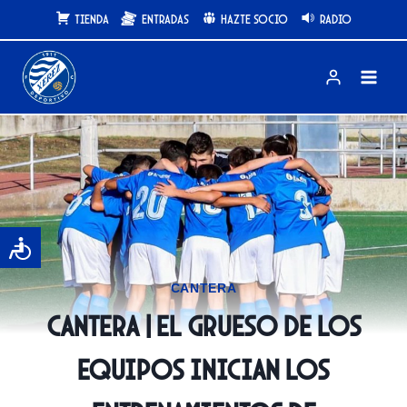
Saltar
Tienda
Entradas
Hazte Socio
Radio
al
contenido
CANTERA
CANTERA | El grueso de los
equipos inician los