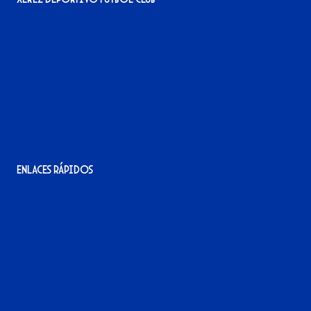
Avenida Alcalde Jesús Mantaras, 1;
local 2-3, 11405 Jerez de la Frontera
956 11 22 32
info@xerezdfc.com
Enlaces rápidos
La tienda del Xerez
¡Hazte socio/a!
¡Hazte voluntario/a!
Contacto
Acreditaciones