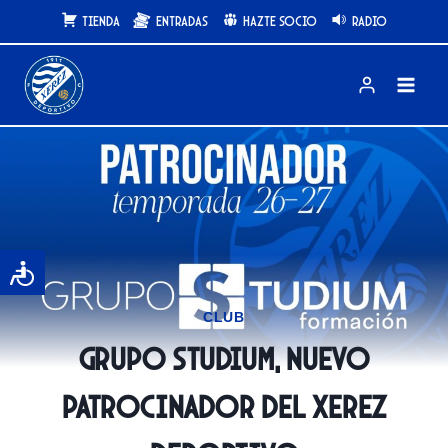
Saltar
Tienda
Entradas
Hazte Socio
Radio
al
contenido
CLUB
Grupo Studium, nuevo
patrocinador del Xerez