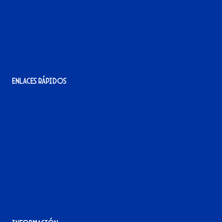
local 2-3, 11405 Jerez de la Frontera
956 11 22 32
info@xerezdfc.com
Enlaces rápidos
La tienda del Xerez
¡Hazte socio/a!
¡Hazte voluntario/a!
Contacto
Acreditaciones
Nuestra historia