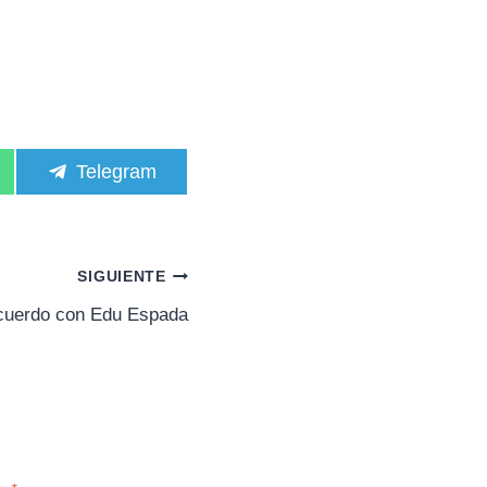
C
Telegram
o
m
p
a
r
SIGUIENTE
t
i
erdo con Edu Espada
r
e
n