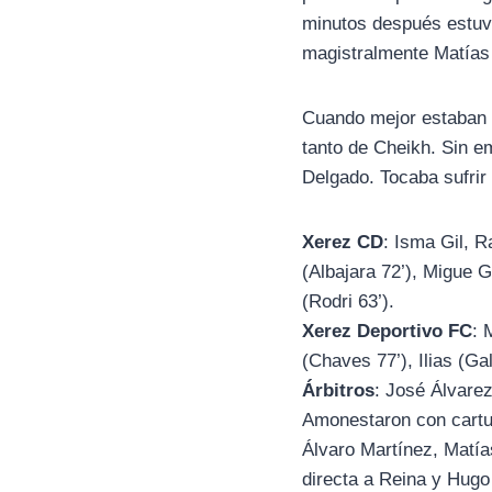
minutos después estuvo
magistralmente Matía
Cuando mejor estaban l
tanto de Cheikh. Sin e
Delgado. Tocaba sufrir
Xerez CD
: Isma Gil, 
(Albajara 72’), Migue 
(Rodri 63’).
Xerez Deportivo FC
: 
(Chaves 77’), Ilias (Ga
Árbitros
: José Álvare
Amonestaron con cartul
Álvaro Martínez, Matía
directa a Reina y Hugo 