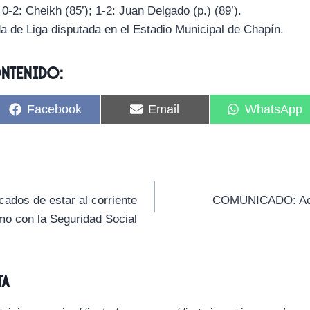
; 0-2: Cheikh (85’); 1-2: Juan Delgado (p.) (89’).
da de Liga disputada en el Estadio Municipal de Chapín.
ontenido:
C
C
C
Facebook
Email
WhatsApp
o
o
o
m
m
m
p
p
p
a
a
a
r
r
r
t
t
t
i
i
i
dos de estar al corriente
COMUNICADO: Acu
r
r
r
mo con la Seguridad Social
e
e
e
n
n
n
ta