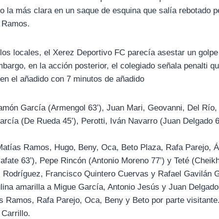
 la más clara en un saque de esquina que salía rebotado p
s Ramos.
os locales, el Xerez Deportivo FC parecía asestar un golpe 
mbargo, en la acción posterior, el colegiado señala penalti 
 en el añadido con 7 minutos de añadido
Ramón García (Armengol 63’), Juan Mari, Geovanni, Del Río,
García (De Rueda 45’), Perotti, Iván Navarro (Juan Delgado
Matías Ramos, Hugo, Beny, Oca, Beto Plaza, Rafa Parejo, Ál
lafate 63’), Pepe Rincón (Antonio Moreno 77’) y Teté (Cheikh
z Rodríguez, Francisco Quintero Cuervas y Rafael Gavilán G
ina amarilla a Migue García, Antonio Jesús y Juan Delgado, 
s Ramos, Rafa Parejo, Oca, Beny y Beto por parte visitante
Carrillo.