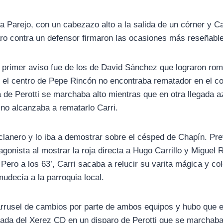
fa Parejo, con un cabezazo alto a la salida de un córner y C
aro contra un defensor firmaron las ocasiones más reseñable
l primer aviso fue de los de David Sánchez que lograron romp
o el centro de Pepe Rincón no encontraba rematador en el co
ta de Perotti se marchaba alto mientras que en otra llegada a
 no alcanzaba a rematarlo Carri.
clanero y lo iba a demostrar sobre el césped de Chapín. Pre
tagonista al mostrar la roja directa a Hugo Carrillo y Miguel 
Pero a los 63’, Carri sacaba a relucir su varita mágica y co
mudecía a la parroquia local.
 carrusel de cambios por parte de ambos equipos y hubo que e
egada del Xerez CD en un disparo de Perotti que se marchab