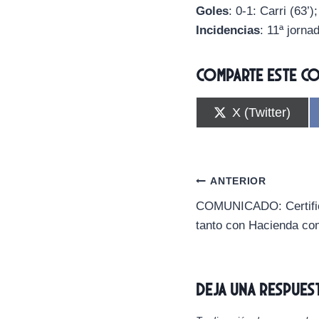
Goles
: 0-1: Carri (63’)
Incidencias
: 11ª jorna
Comparte este c
C
X (Twitter)
o
m
p
a
r
Navegación
ANTERIOR
t
i
COMUNICADO: Certifica
de
r
tanto con Hacienda co
e
n
entradas
Deja una respues