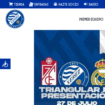
Saltar
Tienda
Entradas
Hazte Socio
Radio
al
contenido
Primer equipo