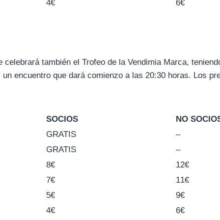
4€
6€
se celebrará también el Trofeo de la Vendimia Marca, teniend
 un encuentro que dará comienzo a las 20:30 horas. Los pre
SOCIOS
NO SOCIO
GRATIS
–
GRATIS
–
8€
12€
7€
11€
5€
9€
4€
6€