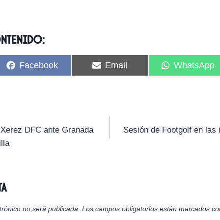
ontenido:
C
C
C
Facebook
Email
WhatsApp
o
o
o
m
m
m
p
p
p
a
a
a
r
r
r
t
t
t
i
i
i
el Xerez DFC ante Granada
Sesión de Footgolf en las 
r
r
r
lla
e
e
e
n
n
n
ta
trónico no será publicada.
Los campos obligatorios están marcados c