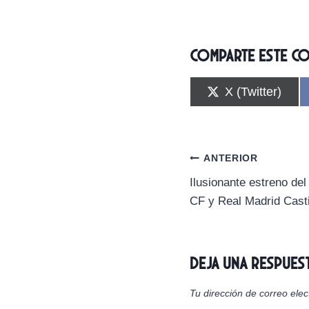
Comparte este c
C
X (Twitter)
o
m
p
a
r
Navegación
ANTERIOR
t
i
Ilusionante estreno d
de
r
CF y Real Madrid Casti
e
n
entradas
Deja una respues
Tu dirección de correo elec