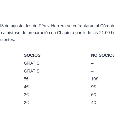
13 de agosto, los de Pérez Herrera se enfrentarán al Córdo
mo amistoso de preparación en Chapín a partir de las 21:00 h
guientes:
SOCIOS
NO SOCIO
GRATIS
–
GRATIS
–
5€
10€
4€
9€
3€
6€
2€
4€