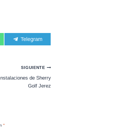
C
Telegram
o
m
p
a
r
SIGUIENTE
t
i
instalaciones de Sherry
r
Golf Jerez
e
n
on
*