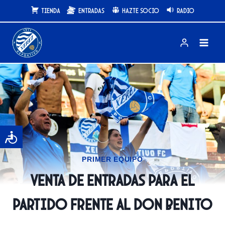
Saltar
Tienda
Entradas
Hazte Socio
Radio
al
contenido
PRIMER EQUIPO
Venta de entradas para el
partido frente al Don Benito