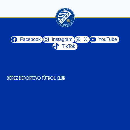
Facebook
Instagram
X
YouTube
TikTok
Xerez Deportivo Fútbol Club
Avenida Alcalde Jesús Mantaras, 1;
local 2-3, 11405 Jerez de la Frontera
956 11 22 32
info@xerezdfc.com