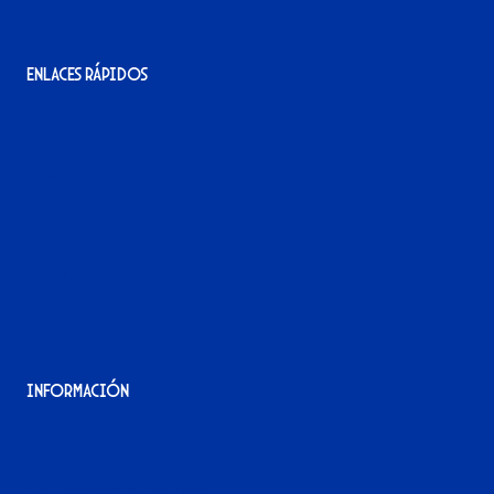
Enlaces rápidos
La tienda del Xerez
¡Hazte socio/a!
¡Hazte voluntario/a!
Contacto
Acreditaciones
Nuestra historia
Información
Aviso Legal
Política de Privacidad