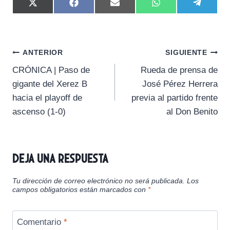
C
C
C
C
C
X
F
E
W
T
o
o
o
o
o
(
a
m
h
e
m
m
m
m
m
T
c
a
a
l
p
p
p
p
p
w
e
i
t
e
a
a
a
a
a
i
b
l
s
g
Navegación
r
r
r
r
r
t
o
A
r
ANTERIOR
SIGUIENTE
t
t
t
t
t
t
o
p
a
CRÓNICA | Paso de
Rueda de prensa de
i
i
i
i
i
e
k
p
m
de
r
r
r
r
r
r
gigante del Xerez B
José Pérez Herrera
e
e
e
e
e
)
entradas
hacia el playoff de
previa al partido frente
n
n
n
n
n
ascenso (1-0)
al Don Benito
Deja una respuesta
Tu dirección de correo electrónico no será publicada.
Los
campos obligatorios están marcados con
*
Comentario
*