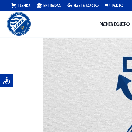
Saltar
Tienda
Entradas
Hazte Socio
Radio
al
contenido
Primer equipo