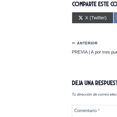
Comparte este c
C
X (Twitter)
o
m
p
a
r
Navegación
ANTERIOR
t
i
PREVIA | A por tres pu
de
r
e
n
entradas
Deja una respues
Tu dirección de correo elec
Comentario
*