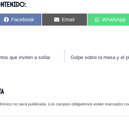
ontenido:
C
C
C
Facebook
Email
WhatsApp
o
o
o
m
m
m
p
p
p
a
a
a
r
r
r
t
t
t
i
i
i
ntos que inviten a soñar
Golpe sobre la mesa y el p
r
r
r
e
e
e
n
n
n
ta
trónico no será publicada.
Los campos obligatorios están marcados c