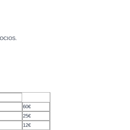
 SOCIOS.
60€
25€
12€