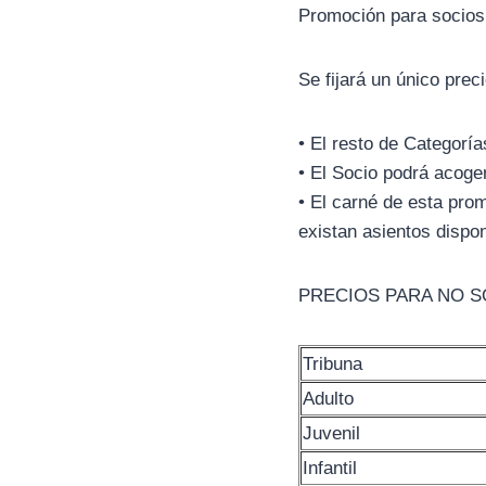
Promoción para socios
Se fijará un único prec
• El resto de Categorí
• El Socio podrá acog
• El carné de esta pro
existan asientos dispon
PRECIOS PARA NO S
Tribuna
Adulto
Juvenil
Infantil