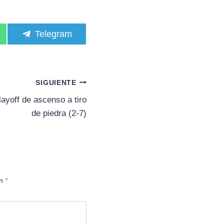
C
Telegram
o
m
p
a
r
SIGUIENTE
t
i
layoff de ascenso a tiro
r
de piedra (2-7)
e
n
on
*