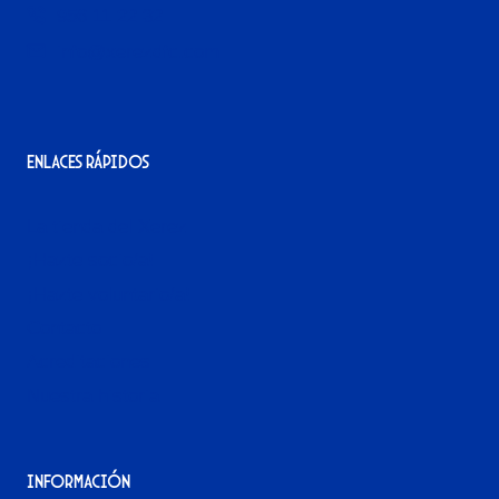
956 11 22 32
info@xerezdfc.com
Enlaces rápidos
La tienda del Xerez
¡Hazte socio/a!
¡Hazte voluntario/a!
Contacto
Acreditaciones
Nuestra historia
Información