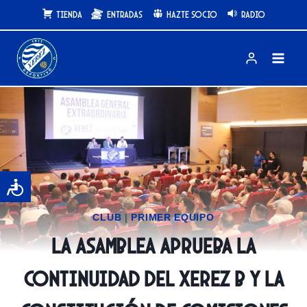
Saltar
Tienda
Entradas
Hazte Socio
Radio
al
contenido
CLUB
|
PRIMER EQUIPO
La Asamblea aprueba la
continuidad del Xerez B y la