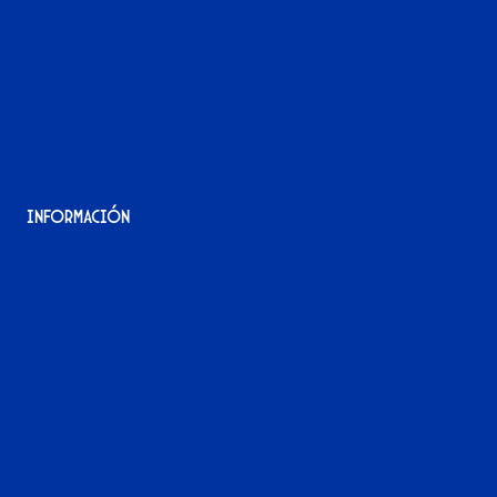
¡Hazte voluntario/a!
Contacto
Acreditaciones
Nuestra historia
Información
Aviso Legal
Política de Privacidad
Política de Cookies
Accesibilidad