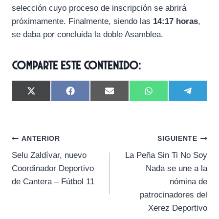
selección cuyo proceso de inscripción se abrirá
próximamente. Finalmente, siendo las
14:17 horas
,
se daba por concluida la doble Asamblea.
Comparte este contenido:
C
C
C
C
C
X
F
E
W
T
o
o
o
o
o
(
a
m
h
e
m
m
m
m
m
T
c
a
a
l
p
p
p
p
p
w
e
i
t
e
a
a
a
a
a
i
b
l
s
g
Navegación
r
r
r
r
r
t
o
A
r
ANTERIOR
SIGUIENTE
t
t
t
t
t
t
o
p
a
Selu Zaldívar, nuevo
La Peña Sin Ti No Soy
i
i
i
i
i
e
k
p
m
de
r
r
r
r
r
r
Coordinador Deportivo
Nada se une a la
e
e
e
e
e
)
entradas
de Cantera – Fútbol 11
nómina de
n
n
n
n
n
patrocinadores del
Xerez Deportivo