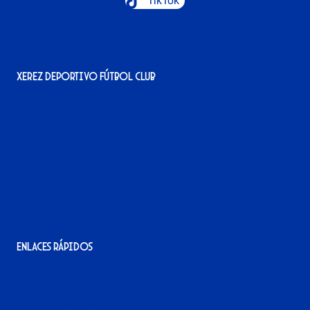
TikTok
Xerez Deportivo Fútbol Club
Avenida Alcalde Jesús Mantaras, 1;
local 2-3, 11405 Jerez de la Frontera
956 11 22 32
info@xerezdfc.com
Enlaces rápidos
La tienda del Xerez
¡Hazte socio/a!