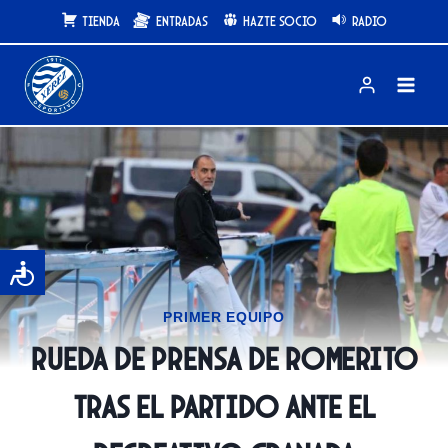
Saltar
Tienda
Entradas
Hazte Socio
Radio
al
contenido
PRIMER EQUIPO
Rueda de prensa de Romerito
tras el partido ante el