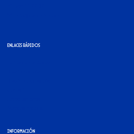
956 11 22 32
info@xerezdfc.com
Enlaces rápidos
La tienda del Xerez
¡Hazte socio/a!
¡Hazte voluntario/a!
Contacto
Acreditaciones
Nuestra historia
Información