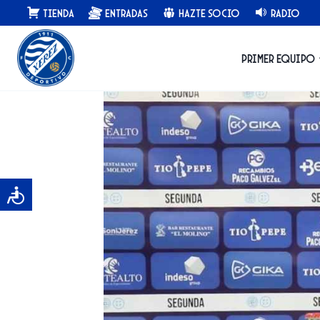
Saltar
Tienda
Entradas
Hazte Socio
Radio
al
contenido
Primer equipo