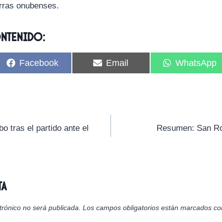
erras onubenses.
ontenido:
C
C
C
Facebook
Email
WhatsApp
o
o
o
m
m
m
p
p
p
a
a
a
r
r
r
t
t
t
i
i
i
 tras el partido ante el
Resumen: San Ro
r
r
r
e
e
e
n
n
n
ta
trónico no será publicada.
Los campos obligatorios están marcados c