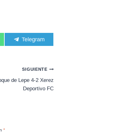
C
Telegram
o
m
p
a
r
SIGUIENTE
t
i
que de Lepe 4-2 Xerez
r
Deportivo FC
e
n
on
*