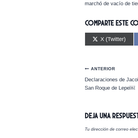
marchó de vacío de ti
Comparte este c
C
X (Twitter)
o
m
p
a
r
Navegación
ANTERIOR
t
i
Declaraciones de Jacobo
de
r
San Roque de Lepe￼
e
n
entradas
Deja una respues
Tu dirección de correo elec