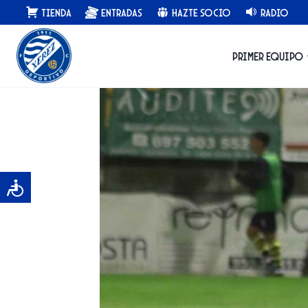
Saltar
Tienda
Entradas
Hazte Socio
Radio
al
contenido
Primer equipo