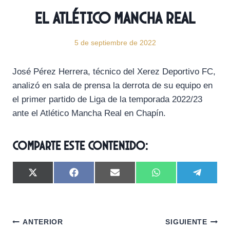
el Atlético Mancha Real
5 de septiembre de 2022
José Pérez Herrera, técnico del Xerez Deportivo FC,
analizó en sala de prensa la derrota de su equipo en
el primer partido de Liga de la temporada 2022/23
ante el Atlético Mancha Real en Chapín.
Comparte este contenido:
C
C
C
C
C
X
F
E
W
T
o
o
o
o
o
(
a
m
h
e
m
m
m
m
m
T
c
a
a
l
p
p
p
p
p
w
e
i
t
e
a
a
a
a
a
i
b
l
s
g
Navegación
r
r
r
r
r
t
o
A
r
ANTERIOR
SIGUIENTE