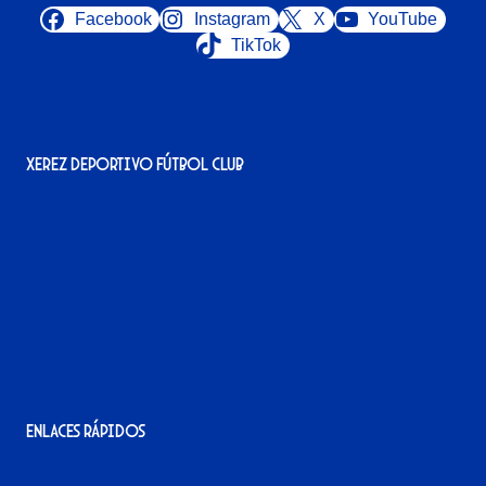
Facebook
Instagram
X
YouTube
TikTok
Xerez Deportivo Fútbol Club
Avenida Alcalde Jesús Mantaras, 1;
local 2-3, 11405 Jerez de la Frontera
956 11 22 32
info@xerezdfc.com
Enlaces rápidos