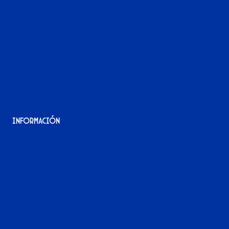
La tienda del Xerez
¡Hazte socio/a!
¡Hazte voluntario/a!
Contacto
Acreditaciones
Nuestra historia
Información
Aviso Legal
Política de Privacidad
Política de Cookies
Accesibilidad