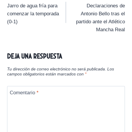
t
t
t
t
t
t
o
p
a
Jarro de agua fría para
Declaraciones de
i
i
i
i
i
e
k
p
m
de
r
r
r
r
r
r
comenzar la temporada
Antonio Bello tras el
e
e
e
e
e
)
entradas
(0-1)
partido ante el Atlético
n
n
n
n
n
Mancha Real
Deja una respuesta
Tu dirección de correo electrónico no será publicada.
Los
campos obligatorios están marcados con
*
Comentario
*