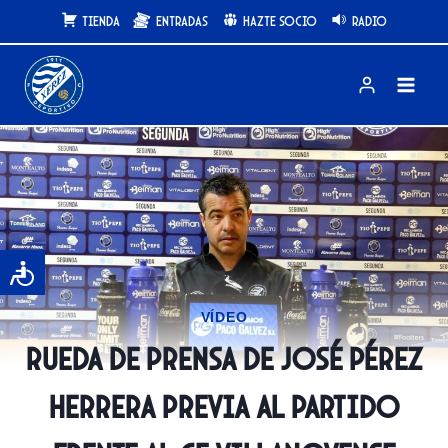
Saltar
Tienda
Entradas
Hazte Socio
Radio
al
contenido
VÍDEO
Rueda de prensa de José Pérez
Herrera previa al partido