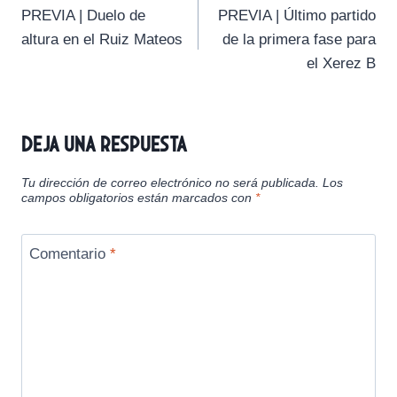
t
t
t
t
t
t
o
p
a
PREVIA | Duelo de
PREVIA | Último partido
i
i
i
i
i
e
k
p
m
de
r
r
r
r
r
r
altura en el Ruiz Mateos
de la primera fase para
e
e
e
e
e
)
entradas
el Xerez B
n
n
n
n
n
Deja una respuesta
Tu dirección de correo electrónico no será publicada.
Los
campos obligatorios están marcados con
*
Comentario
*