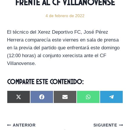
frente al CF Villanovense
4 de febrero de 2022
El técnico del Xerez Deportivo FC, José Pérez
Herrera comparecía este viernes en sala de prensa
en la previa del partido que enfrentará este domingo
(12:00 horas) al conjunto xerecista ante el CF
Villanovense.
Comparte este contenido:
C
C
C
C
C
X
F
E
W
T
o
o
o
o
o
(
a
m
h
e
m
m
m
m
m
T
c
a
a
l
p
p
p
p
p
w
e
i
t
e
a
a
a
a
a
i
b
l
s
g
Navegación
r
r
r
r
r
t
o
A
r
ANTERIOR
SIGUIENTE