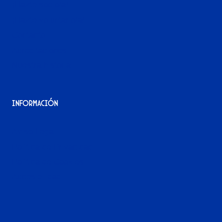
¡Hazte socio/a!
¡Hazte voluntario/a!
Contacto
Acreditaciones
Nuestra historia
Información
Aviso Legal
Política de Privacidad
Política de Cookies
Accesibilidad