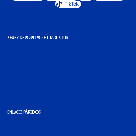
TikTok
Xerez Deportivo Fútbol Club
Avenida Alcalde Jesús Mantaras, 1;
local 2-3, 11405 Jerez de la Frontera
956 11 22 32
info@xerezdfc.com
Enlaces rápidos
La tienda del Xerez