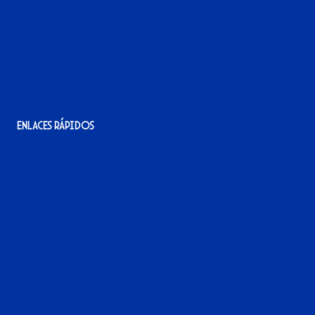
local 2-3, 11405 Jerez de la Frontera
956 11 22 32
info@xerezdfc.com
Enlaces rápidos
La tienda del Xerez
¡Hazte socio/a!
¡Hazte voluntario/a!
Contacto
Acreditaciones
Nuestra historia