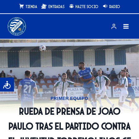
Saltar
Tienda
Entradas
Hazte Socio
Radio
al
contenido
PRIMER EQUIPO
Rueda de prensa de Joao
Paulo tras el partido contra