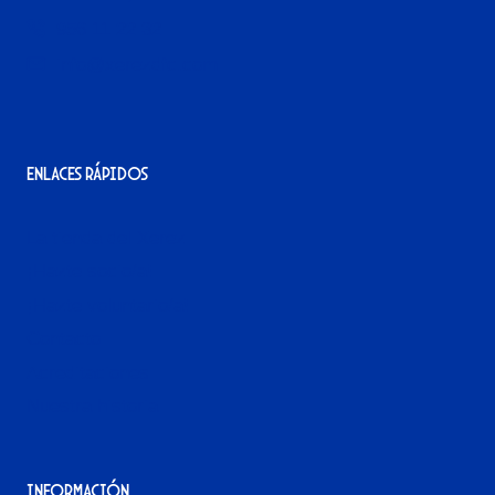
956 11 22 32
info@xerezdfc.com
Enlaces rápidos
La tienda del Xerez
¡Hazte socio/a!
¡Hazte voluntario/a!
Contacto
Acreditaciones
Nuestra historia
Información