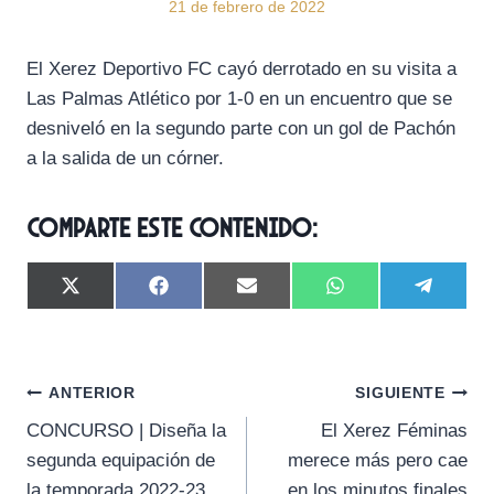
21 de febrero de 2022
El Xerez Deportivo FC cayó derrotado en su visita a
Las Palmas Atlético por 1-0 en un encuentro que se
desniveló en la segundo parte con un gol de Pachón
a la salida de un córner.
Comparte este contenido:
C
C
C
C
C
X
F
E
W
T
o
o
o
o
o
(
a
m
h
e
m
m
m
m
m
T
c
a
a
l
p
p
p
p
p
w
e
i
t
e
a
a
a
a
a
i
b
l
s
g
Navegación
r
r
r
r
r
t
o
A
r
ANTERIOR
SIGUIENTE
t
t
t
t
t
t
o
p
a
CONCURSO | Diseña la
El Xerez Féminas
i
i
i
i
i
e
k
p
m
de
r
r
r
r
r
r
segunda equipación de
merece más pero cae
e
e
e
e
e
)
entradas
la temporada 2022-23
en los minutos finales
n
n
n
n
n