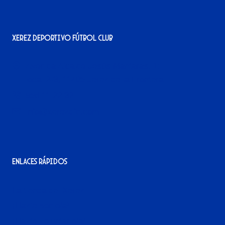
Xerez Deportivo Fútbol Club
Avenida Alcalde Jesús Mantaras, 1;
local 2-3, 11405 Jerez de la Frontera
956 11 22 32
info@xerezdfc.com
Enlaces rápidos
La tienda del Xerez
¡Hazte socio/a!
¡Hazte voluntario/a!