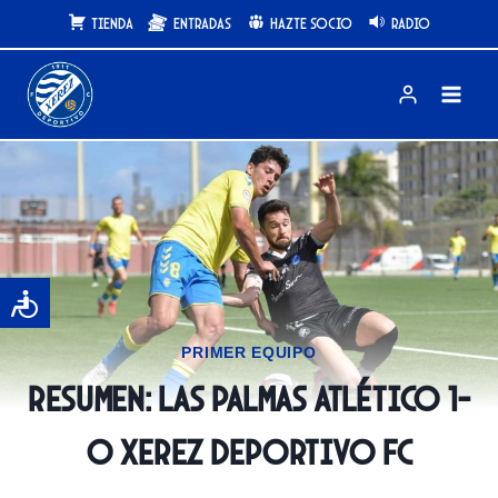
Saltar
Tienda
Entradas
Hazte Socio
Radio
al
contenido
PRIMER EQUIPO
Resumen: Las Palmas Atlético 1-
0 Xerez Deportivo FC