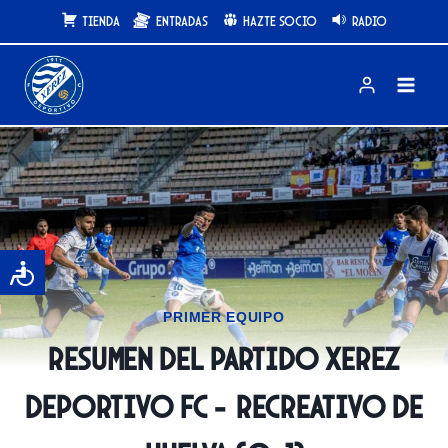
Saltar
Tienda
Entradas
Hazte Socio
Radio
al
contenido
PRIMER EQUIPO
Resumen del partido Xerez
Deportivo FC – Recreativo de