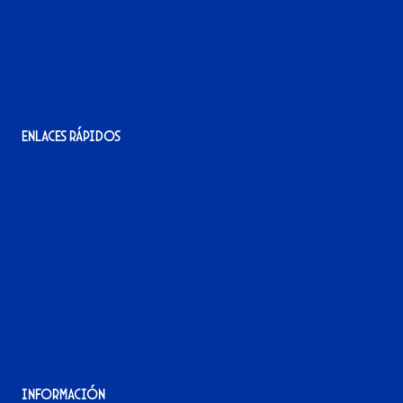
956 11 22 32
info@xerezdfc.com
Enlaces rápidos
La tienda del Xerez
¡Hazte socio/a!
¡Hazte voluntario/a!
Contacto
Acreditaciones
Nuestra historia
Información