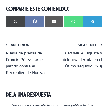
Comparte este contenido:
C
C
C
C
C
X
F
E
W
T
o
o
o
o
o
(
a
m
h
e
m
m
m
m
m
T
c
a
a
l
p
p
p
p
p
w
e
i
t
e
a
a
a
a
a
i
b
l
s
g
Navegación
r
r
r
r
r
t
o
A
r
ANTERIOR
SIGUIENTE
t
t
t
t
t
t
o
p
a
Rueda de prensa de
CRÓNICA | Injusta y
i
i
i
i
i
e
k
p
m
de
r
r
r
r
r
r
Francis Pérez tras el
dolorosa derrota en el
e
e
e
e
e
)
entradas
partido contra el
último segundo (2-3)
n
n
n
n
n
Recreativo de Huelva
Deja una respuesta
Tu dirección de correo electrónico no será publicada.
Los