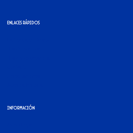
Enlaces rápidos
La tienda del Xerez
¡Hazte socio/a!
¡Hazte voluntario/a!
Contacto
Acreditaciones
Nuestra historia
Información
Aviso Legal