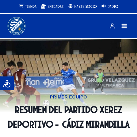
Saltar
Tienda
Entradas
Hazte Socio
Radio
al
contenido
PRIMER EQUIPO
Resumen del partido Xerez
Deportivo – Cádiz Mirandilla