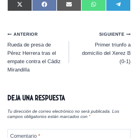
C
C
C
C
C
X
F
E
W
T
o
o
o
o
o
(
a
m
h
e
m
m
m
m
m
T
c
a
a
l
p
p
p
p
p
w
e
i
t
e
a
a
a
a
a
i
b
l
s
g
Navegación
r
r
r
r
r
t
o
A
r
ANTERIOR
SIGUIENTE
t
t
t
t
t
t
o
p
a
Rueda de presa de
Primer triunfo a
i
i
i
i
i
e
k
p
m
de
r
r
r
r
r
r
Pérez Herrera tras el
domicilio del Xerez B
e
e
e
e
e
)
entradas
empate contra el Cádiz
(0-1)
n
n
n
n
n
Mirandilla
Deja una respuesta
Tu dirección de correo electrónico no será publicada.
Los
campos obligatorios están marcados con
*
Comentario
*