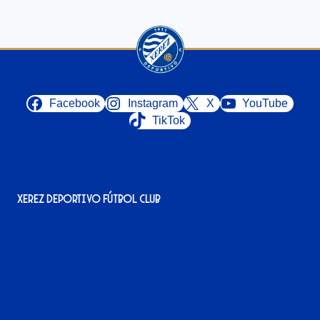
Facebook
Instagram
X
YouTube
TikTok
Xerez Deportivo Fútbol Club
Avenida Alcalde Jesús Mantaras, 1;
local 2-3, 11405 Jerez de la Frontera
956 11 22 32
info@xerezdfc.com