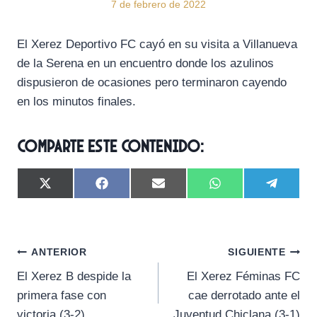
7 de febrero de 2022
El Xerez Deportivo FC cayó en su visita a Villanueva
de la Serena en un encuentro donde los azulinos
dispusieron de ocasiones pero terminaron cayendo
en los minutos finales.
Comparte este contenido:
C
C
C
C
C
X
F
E
W
T
o
o
o
o
o
(
a
m
h
e
m
m
m
m
m
T
c
a
a
l
p
p
p
p
p
w
e
i
t
e
a
a
a
a
a
i
b
l
s
g
Navegación
r
r
r
r
r
t
o
A
r
ANTERIOR
SIGUIENTE
t
t
t
t
t
t
o
p
a
El Xerez B despide la
El Xerez Féminas FC
i
i
i
i
i
e
k
p
m
de
r
r
r
r
r
r
primera fase con
cae derrotado ante el
e
e
e
e
e
)
entradas
victoria (3-2)
Juventud Chiclana (3-1)
n
n
n
n
n