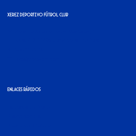
Xerez Deportivo Fútbol Club
Avenida Alcalde Jesús Mantaras, 1;
local 2-3, 11405 Jerez de la Frontera
956 11 22 32
info@xerezdfc.com
Enlaces rápidos
La tienda del Xerez
¡Hazte socio/a!
¡Hazte voluntario/a!
Contacto