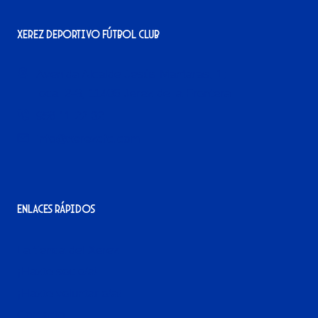
Xerez Deportivo Fútbol Club
Avenida Alcalde Jesús Mantaras, 1;
local 2-3, 11405 Jerez de la Frontera
956 11 22 32
info@xerezdfc.com
Enlaces rápidos
La tienda del Xerez
¡Hazte socio/a!
¡Hazte voluntario/a!
Contacto