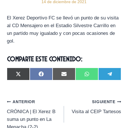
14 de diciembre de 2021
El Xerez Deportivo FC se llevó un punto de su visita
al CD Mensajero en el Estadio Silvestre Carrillo en
un partido muy igualado y con pocas ocasiones de
gol.
Comparte este contenido:
C
C
C
C
C
X
F
E
W
T
o
o
o
o
o
(
a
m
h
e
m
m
m
m
m
T
c
a
a
l
p
p
p
p
p
w
e
i
t
e
a
a
a
a
a
i
b
l
s
g
Navegación
r
r
r
r
r
t
o
A
r
ANTERIOR
SIGUIENTE
t
t
t
t
t
t
o
p
a
CRÓNICA | El Xerez B
Visita al CEIP Tartesos
i
i
i
i
i
e
k
p
m
de
r
r
r
r
r
r
suma un punto en La
e
e
e
e
e
)
entradas
Menacha (2-2)
n
n
n
n
n