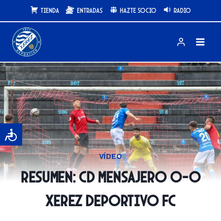
Saltar
Tienda
Entradas
Hazte Socio
Radio
al
contenido
VÍDEO
Resumen: CD Mensajero 0-0
Xerez Deportivo FC