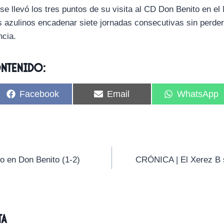
e llevó los tres puntos de su visita al CD Don Benito en el
s azulinos encadenar siete jornadas consecutivas sin perder
ncia.
ontenido:
C
C
C
Facebook
Email
WhatsApp
o
o
o
m
m
m
p
p
p
a
a
a
r
r
r
t
t
t
i
i
i
o en Don Benito (1-2)
CRÓNICA | El Xerez B s
r
r
r
e
e
e
n
n
n
ta