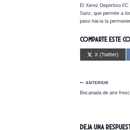
El Xerez Deportivo FC s
Sanz, que permite a lo
paso hacia la permane
Comparte este c
C
X (Twitter)
o
m
p
a
r
Navegación
ANTERIOR
t
i
Bocanada de aire fresc
de
r
e
n
entradas
Deja una respues