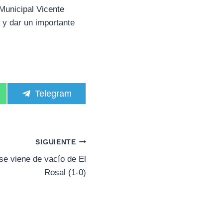
 Municipal Vicente
 y dar un importante
C
Telegram
o
m
p
a
r
SIGUIENTE
t
i
e viene de vacío de El
r
Rosal (1-0)
e
n