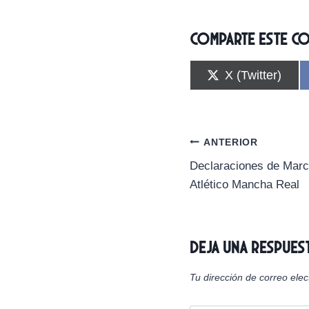
Comparte este c
C
X (Twitter)
o
m
p
a
r
Navegación
ANTERIOR
t
i
Declaraciones de Marcel
de
r
Atlético Mancha Real
e
n
entradas
Deja una respues
Tu dirección de correo elec