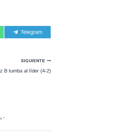
C
Telegram
o
m
p
a
r
SIGUIENTE
t
i
 B tumba al líder (4-2)
r
e
n
on
*