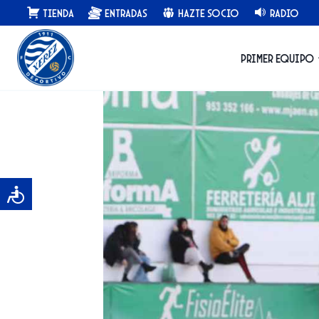
Saltar
Tienda
Entradas
Hazte Socio
Radio
al
contenido
Primer equipo