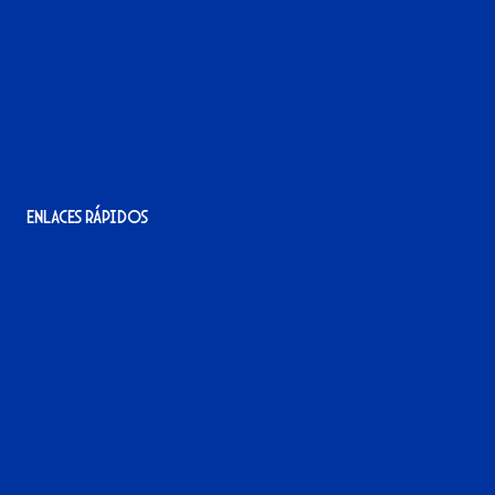
Avenida Alcalde Jesús Mantaras, 1;
local 2-3, 11405 Jerez de la Frontera
956 11 22 32
info@xerezdfc.com
Enlaces rápidos
La tienda del Xerez
¡Hazte socio/a!
¡Hazte voluntario/a!
Contacto
Acreditaciones
Nuestra historia