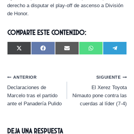
derecho a disputar el play-off de ascenso a División
de Honor.
Comparte este contenido:
C
C
C
C
C
X
F
E
W
T
o
o
o
o
o
(
a
m
h
e
m
m
m
m
m
T
c
a
a
l
p
p
p
p
p
w
e
i
t
e
a
a
a
a
a
i
b
l
s
g
Navegación
r
r
r
r
r
t
o
A
r
ANTERIOR
SIGUIENTE
t
t
t
t
t
t
o
p
a
Declaraciones de
El Xerez Toyota
i
i
i
i
i
e
k
p
m
de
r
r
r
r
r
r
Marcelo tras el partido
Nimauto pone contra las
e
e
e
e
e
)
entradas
ante el Panadería Pulido
cuerdas al líder (7-4)
n
n
n
n
n
Deja una respuesta