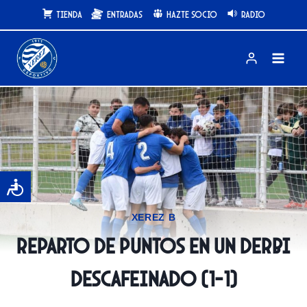
Saltar
Tienda
Entradas
Hazte Socio
Radio
al
contenido
XEREZ B
Reparto de puntos en un derbi
descafeinado (1-1)